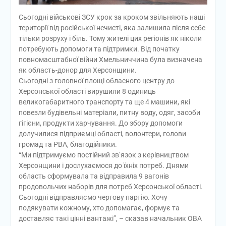
Сьогодні військові ЗСУ крок за кроком звільняють наші
території від російської нечисті, яка залишила після себе
тільки розруху і біль. Тому жителі цих регіонів як ніколи
потребують допомоги та підтримки. Від початку
повномасштабної війни Хмельниччина була визначена
як область-донор для Херсонщини.
Сьогодні з головної площі обласного центру до
Херсонської області вирушили 8 одиниць
великогабаритного транспорту та ще 4 машини, які
повезли будівельні матеріали, питну воду, одяг, засоби
гігієни, продукти харчування. До збору допомоги
долучилися підприємці області, волонтери, голови
громад та РВА, благодійники.
“Ми підтримуємо постійний зв’язок з керівництвом
Херсонщини і дослухаємося до їхніх потреб. Днями
область сформувала та відправила 9 вагонів
продовольчих наборів для потреб Херсонської області.
Сьогодні відправляємо чергову партію. Хочу
подякувати кожному, хто допомагає, формує та
доставляє такі цінні вантажі”, – сказав начальник ОВА