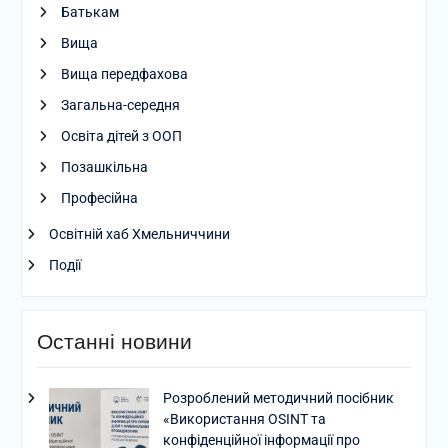
Батькам
Вища
Вища передфахова
Загальна-середня
Освіта дітей з ООП
Позашкільна
Професійна
Освітній хаб Хмельниччини
Події
Останні новини
Розроблений методичний посібник
«Використання OSINT та
конфіденційної інформації про