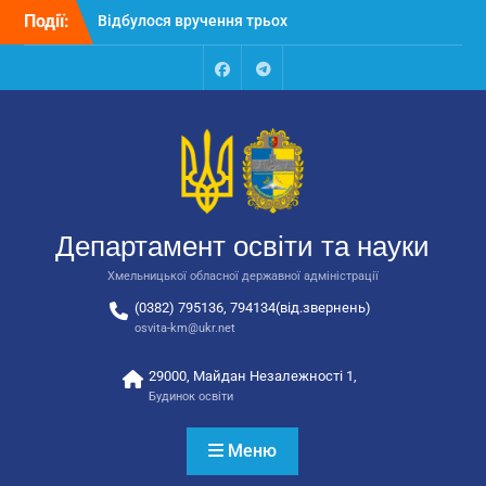
Перейти
Відбулося вручення трьох
Події:
до
автобусів для потреб
вмісту
закладів освіти
Відбулося засідання
Facebook
Talegram
колегії Департаменту
освіти та науки обласної
державної адміністрації
Відбулась обласна
нарада для
відповідальних за
Департамент освіти та науки
національно-патріотичне
виховання
Хмельницької обласної державної адміністрації
(0382) 795136, 794134(від.звернень)
osvita-km@ukr.net
29000, Майдан Незалежності 1,
Будинок освіти
Меню