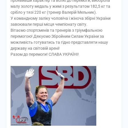
проявивши характер та волю до перемоги, виборола
малу золоту медаль у жимі з результатом 182,5 кг та
срібло у тязі 220 кг (тренер Валерій Мельник).
У командному заліку чоловіча і жіноча збірні України
завоювали перші місця чемпіонату світу.
Вітаємо спортсменів та тренерів з тріумфальною
перемогою! Дякуємо Збройним Силам України за
можливість готуватись та гідно представляти нашу
державу на світовій арені!
Разом до перемоги! СЛАВА УКРАЇНІ!