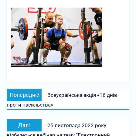
Навігація
Попередній
Попередній
Всеукраїнська акція «16 днів
записів
запис:
проти насильства»
Наступний
Далі
25 листопада 2022 року
запис:
відбудеться вебінар на тему “Електронний