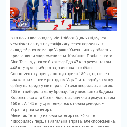
З 14 по 20 листопада у місті Віборг (Данія) відбувся
чемпіонат світу з пауерліфтингу серед дорослих. У
складі збірної команди України Хмельницьку область
приставляли спортсменки з м. Кам’янця-Подільського.
Біла Тетяна, у ваговій категорії до 47 кг з результатом
445 кг у сумі триборства, завоювала срібло.
Спортсменка у присіданні підкорила 180 кг, що тепер
вважається новим рекордом України, та здобула малу
срібну нагороду у цій вправі. У жимі впоралась з вагою
105 кг і виборола малу бронзу. Тягу вихованка Вадима
Воронецького та Сергія Білого закінчила з результатом
160 кг. А 445 кг у сумі тепер теж є новим рекордом
України у цій категорії.
Мельник Тетяні у ваговій категорії до 76 кг не
підкорилась перша змагальна вправа, але спортсменка,