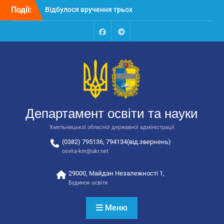
Перейти
Події:
Відбулося вручення трьох
до
автобусів для потреб
вмісту
закладів освіти
Відбулося засідання
Facebook
Talegram
колегії Департаменту
освіти та науки обласної
державної адміністрації
Відбулась обласна
нарада для
відповідальних за
Департамент освіти та науки
національно-патріотичне
виховання
Хмельницької обласної державної адміністрації
(0382) 795136, 794134(від.звернень)
osvita-km@ukr.net
29000, Майдан Незалежності 1,
Будинок освіти
Меню