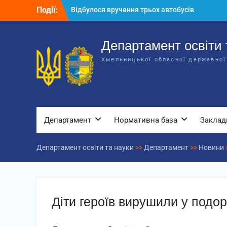
Перейти
Події:
Відбулося вручення трьох автобусів
до
для потреб закладів освіти
вмісту
Відбулося засідання колегії
Департаменту освіти та науки обласної
Департамент освіти 
державної адміністрації
Хмельницької обласної державної
Відбулась обласна нарада для
відповідальних за національно-
патріотичне виховання
Департамент
Нормативна база
Заклад
Департамент освіти та науки
>>
Департамент
>>
Новини
Діти героїв вирушили у подо