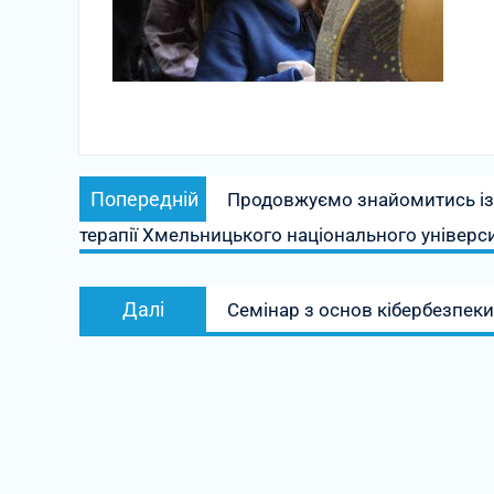
Навігація
Попередній
Попередній
Продовжуємо знайомитись із 
записів
запис:
терапії Хмельницького національного універси
Наступний
Далі
Семінар з основ кібербезпеки
запис: