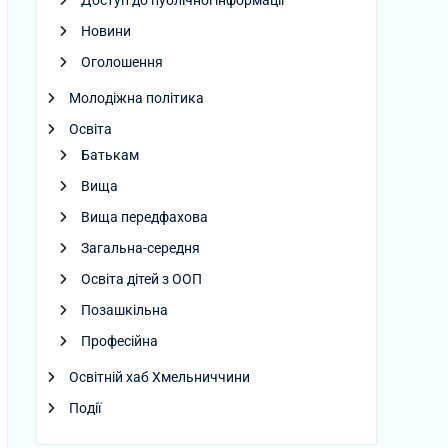
Доступ до публічної інформації
Новини
Оголошення
Молодіжна політика
Освіта
Батькам
Вища
Вища передфахова
Загальна-середня
Освіта дітей з ООП
Позашкільна
Професійна
Освітній хаб Хмельниччини
Події