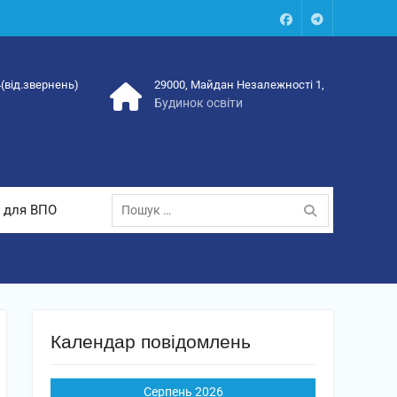
Facebook
Talegram
4(від.звернень)
29000, Майдан Незалежності 1,
Будинок освіти
Пошук:
 для ВПО
Календар повідомлень
Серпень 2026