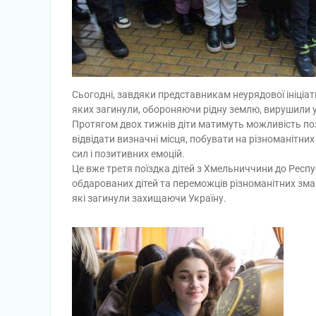
Сьогодні, завдяки представникам неурядової ініціат
яких загинули, обороняючи рідну землю, вирушили у
Протягом двох тижнів діти матимуть можливість поз
відвідати визначні місця, побувати на різноманітни
сил і позитивних емоцій.
Це вже третя поїздка дітей з Хмельниччини до Респ
обдарованих дітей та переможців різноманітних змага
які загинули захищаючи Україну.