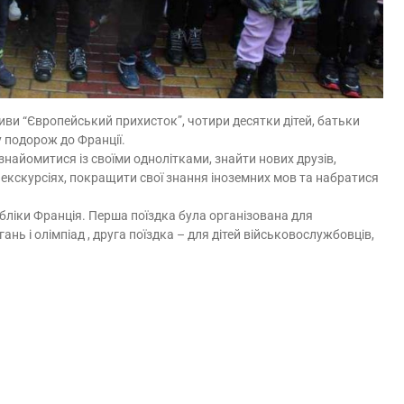
иви “Європейський прихисток”, чотири десятки дітей, батьки
 подорож до Франції.
найомитися із своїми однолітками, знайти нових друзів,
х екскурсіях, покращити свої знання іноземних мов та набратися
убліки Франція. Перша поїздка була організована для
нь і олімпіад , друга поїздка – для дітей військовослужбовців,