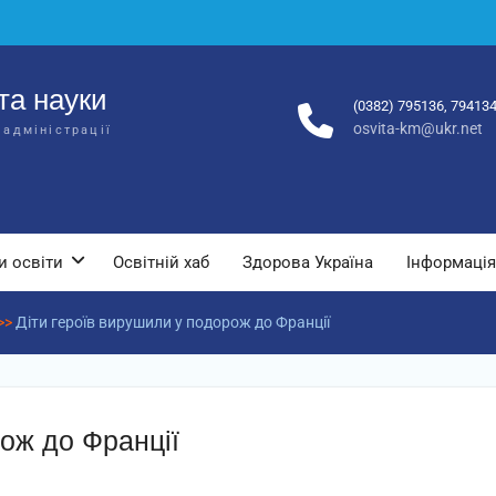
та науки
(0382) 795136, 79413
osvita-km@ukr.net
 адміністрації
и освіти
Освітній хаб
Здорова Україна
Інформація
>>
Діти героїв вирушили у подорож до Франції
рож до Франції