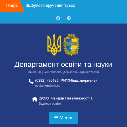
Перейти
Події:
Відбулося вручення трьох
до
автобусів для потреб
вмісту
закладів освіти
Відбулося засідання
Facebook
Talegram
колегії Департаменту
освіти та науки обласної
державної адміністрації
Відбулась обласна
нарада для
відповідальних за
Департамент освіти та науки
національно-патріотичне
виховання
Хмельницької обласної державної адміністрації
(0382) 795136, 794134(від.звернень)
osvita-km@ukr.net
29000, Майдан Незалежності 1,
Будинок освіти
Меню