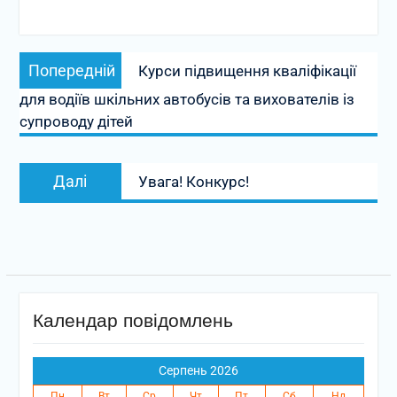
Навігація
Попередній
Попередній
Курси підвищення кваліфікації
записів
запис:
для водіїв шкільних автобусів та вихователів із
супроводу дітей
Наступний
Далі
Увага! Конкурс!
запис:
Календар повідомлень
Серпень 2026
Пн
Вт
Ср
Чт
Пт
Сб
Нд