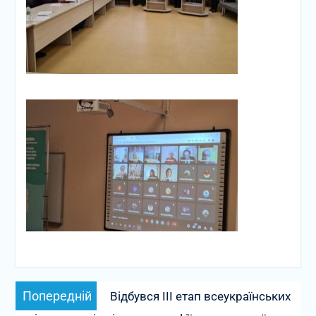
Навігація
Попередній
Попередній
Відбувся ІІІ етап всеукраїнських
записів
запис: