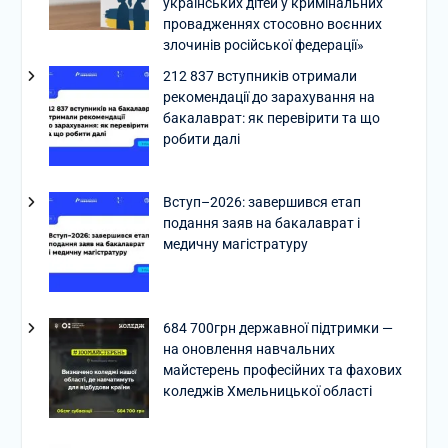
українських дітей у кримінальних
провадженнях стосовно воєнних
злочинів російської федерації»
212 837 вступників отримали
рекомендації до зарахування на
бакалаврат: як перевірити та що
робити далі
Вступ–2026: завершився етап
подання заяв на бакалаврат і
медичну магістратуру
684 700грн державної підтримки —
на оновлення навчальних
майстерень професійних та фахових
коледжів Хмельницької області