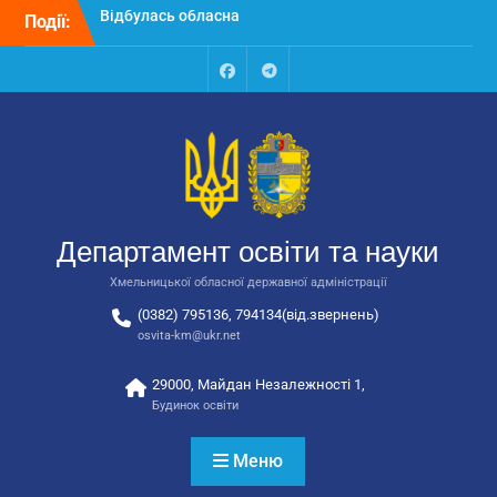
Перейти
Події:
Відбулося вручення трьох
до
автобусів для потреб
вмісту
закладів освіти
Відбулося засідання
Facebook
Talegram
колегії Департаменту
освіти та науки обласної
державної адміністрації
Відбулась обласна
нарада для
відповідальних за
Департамент освіти та науки
національно-патріотичне
виховання
Хмельницької обласної державної адміністрації
(0382) 795136, 794134(від.звернень)
osvita-km@ukr.net
29000, Майдан Незалежності 1,
Будинок освіти
Меню