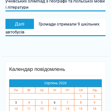
учнівських олімпіад з географії та польської мови
і літератури
Наступний
Далі
Громади отримали 9 шкільних
запис:
автобусів
Календар повідомлень
Серпень 2026
Пн
Вт
Ср
Чт
Пт
Сб
Нд
1
2
3
4
5
6
7
8
9
10
11
12
13
14
15
16