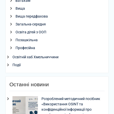
Батькам
Вища
Вища передфахова
Загальна-середня
Освіта дітей з ООП
Позашкільна
Професійна
Освітній хаб Хмельниччини
Події
Останні новини
Розроблений методичний посібник
«Використання OSINT та
конфіденційної інформації про