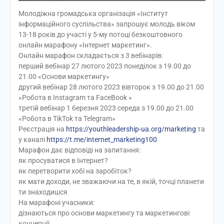
Молодіжна громадська організація «Інститут
інформаційного суспільства» запрошує молодь віком
13-18 років до участі у 5-му потоці безкоштовного
онлайн марафону «Інтернет маркетинг».
Онлайн марафон складається з 3 вебінарів:
перший вебінар 27 лютого 2023 понеділок з 19.00 до
21.00 «Основи маркетингу»
другий вебінар 28 лютого 2023 вівторок з 19.00 до 21.00
«Робота в Instagram та FaceBook »
третій вебінар 1 березня 2023 середа з 19.00 до 21.00
«Робота в TikTok та Telegram»
Реєстрація на
https://youthleadership-ua.org/marketing
та
у каналі
https://t.me/internet_marketing100
Марафон дає відповіді на запитання:
як просуватися в Інтернет?
як перетворити хобі на заробіток?
як мати доходи, не зважаючи на те, в якій, точці планети
ти знаходишся
На марафоні учасники:
дізнаються про основи маркетингу та маркетингові
концепції;