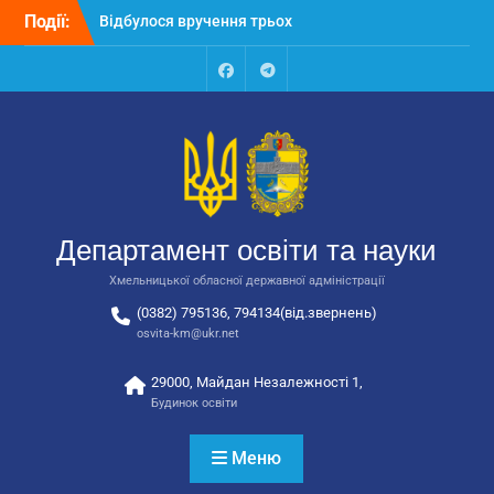
Перейти
Події:
Відбулося вручення трьох
до
автобусів для потреб
вмісту
закладів освіти
Відбулося засідання
Facebook
Talegram
колегії Департаменту
освіти та науки обласної
державної адміністрації
Відбулась обласна
нарада для
відповідальних за
Департамент освіти та науки
національно-патріотичне
виховання
Хмельницької обласної державної адміністрації
(0382) 795136, 794134(від.звернень)
osvita-km@ukr.net
29000, Майдан Незалежності 1,
Будинок освіти
Меню