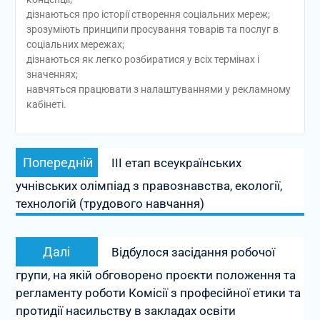
дізнаються про історії створення соціальних мереж;
зрозуміють принципи просування товарів та послуг в
соціальних мережах;
дізнаються як легко розбиратися у всіх термінах і
значеннях;
навчяться працювати з налаштуваннями у рекламному
кабінеті.
Навігація
Попередній
Попередній
ІІІ етап всеукраїнських
записів
запис:
учнівських олімпіад з правознавства, екології,
технологій (трудового навчання)
Наступний
Далі
Відбулося засідання робочої
запис:
групи, на якій обговорено проєкти положення та
регламенту роботи Комісії з професійної етики та
протидії насильству в закладах освіти