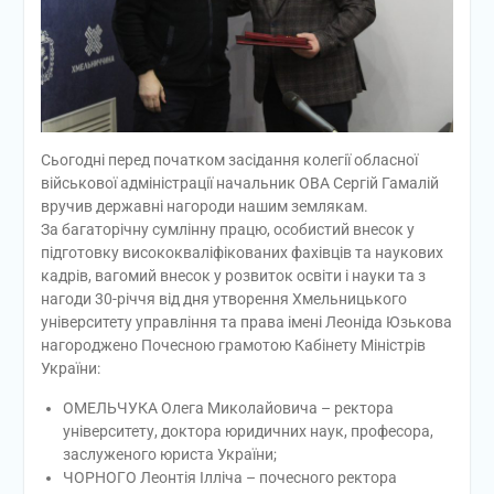
Сьогодні перед початком засідання колегії обласної
військової адміністрації начальник ОВА Сергій Гамалій
вручив державні нагороди нашим землякам.
За багаторічну сумлінну працю, особистий внесок у
підготовку висококваліфікованих фахівців та наукових
кадрів, вагомий внесок у розвиток освіти і науки та з
нагоди 30-річчя від дня утворення Хмельницького
університету управління та права імені Леоніда Юзькова
нагороджено Почесною грамотою Кабінету Міністрів
України:
ОМЕЛЬЧУКА Олега Миколайовича – ректора
університету, доктора юридичних наук, професора,
заслуженого юриста України;
ЧОРНОГО Леонтія Ілліча – почесного ректора