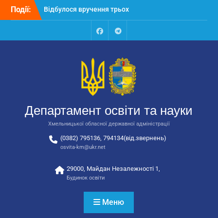
Перейти
Події:
Відбулося вручення трьох
до
автобусів для потреб
вмісту
закладів освіти
Відбулося засідання
Facebook
Talegram
колегії Департаменту
освіти та науки обласної
державної адміністрації
Відбулась обласна
нарада для
відповідальних за
Департамент освіти та науки
національно-патріотичне
виховання
Хмельницької обласної державної адміністрації
(0382) 795136, 794134(від.звернень)
osvita-km@ukr.net
29000, Майдан Незалежності 1,
Будинок освіти
Меню