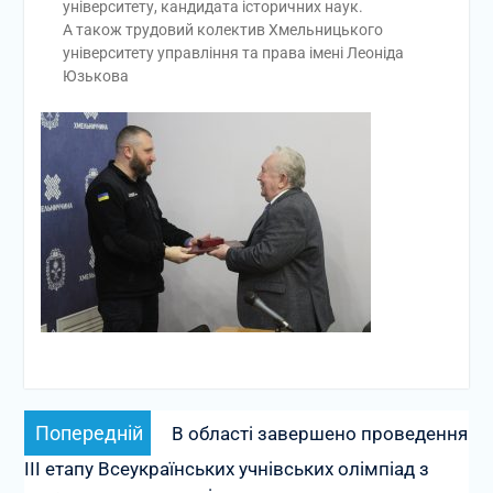
університету, кандидата історичних наук.
А також трудовий колектив Хмельницького
університету управління та права імені Леоніда
Юзькова
Навігація
Попередній
Попередній
В області завершено проведення
записів
запис:
ІІІ етапу Всеукраїнських учнівських олімпіад з