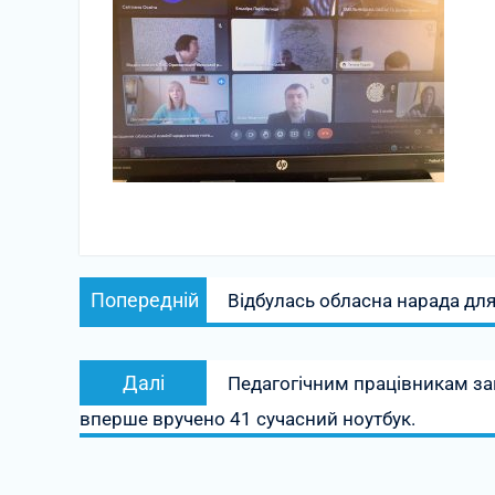
Навігація
Попередній
Попередній
Відбулась обласна нарада для
записів
запис:
Наступний
Далі
Педагогічним працівникам зак
запис:
вперше вручено 41 сучасний ноутбук.