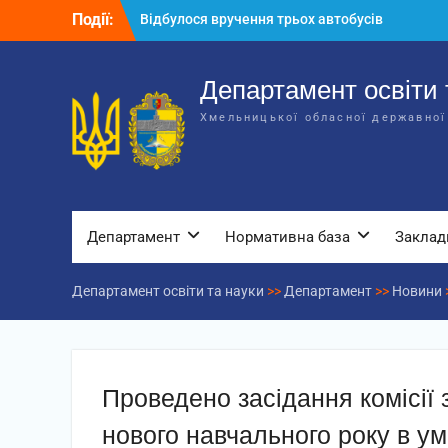
Перейти
Події:
Відбулося вручення трьох автобусів
до
для потреб закладів освіти
вмісту
Відбулося засідання колегії
Департаменту освіти та науки обласної
Департамент освіти 
державної адміністрації
Хмельницької обласної державної
Відбулась обласна нарада для
відповідальних за національно-
патріотичне виховання
Департамент
Нормативна база
Заклад
Департамент освіти та науки
>>
Департамент
>>
Новини
Проведено засідання комісії з
нового навчального року в ум