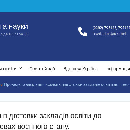
та науки
(0382) 795136, 79413
osvita-km@ukr.net
 адміністрації
и освіти
Освітній хаб
Здорова Україна
Інформація
>>
Проведено засідання комісії з підготовки закладів освіти до нов
 підготовки закладів освіти до
овах воєнного стану.