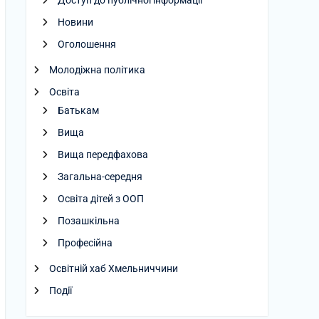
Доступ до публічної інформації
Новини
Оголошення
Молодіжна політика
Освіта
Батькам
Вища
Вища передфахова
Загальна-середня
Освіта дітей з ООП
Позашкільна
Професійна
Освітній хаб Хмельниччини
Події