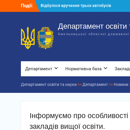
Перейти
Події:
Відбулося вручення трьох автобусів
до
для потреб закладів освіти
вмісту
Відбулося засідання колегії
Департаменту освіти та науки обласної
Департамент освіти 
державної адміністрації
Хмельницької обласної державної
Відбулась обласна нарада для
відповідальних за національно-
патріотичне виховання
Департамент
Нормативна база
Заклад
Департамент освіти та науки
>>
Департамент
>>
Новини
Інформуємо про особливості в
закладів вищої освіти.