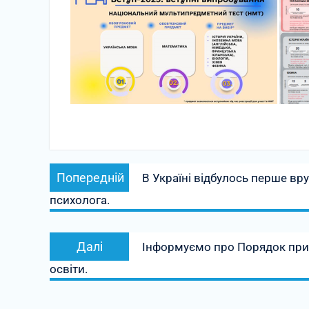
Навігація
Попередній
Попередній
В Україні відбулось перше вр
записів
запис:
психолога.
Наступний
Далі
Інформуємо про Порядок прий
запис:
освіти.