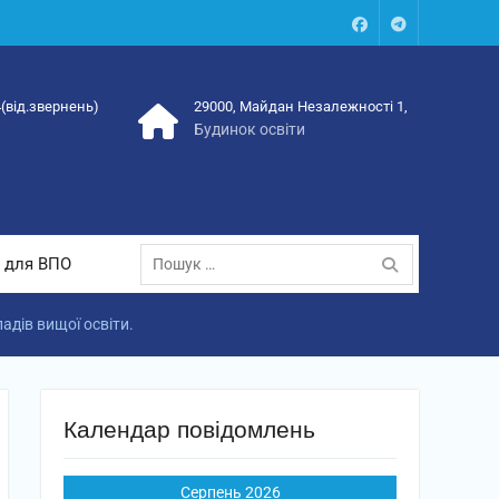
Facebook
Talegram
4(від.звернень)
29000, Майдан Незалежності 1,
Будинок освіти
Пошук:
 для ВПО
адів вищої освіти.
Календар повідомлень
Серпень 2026