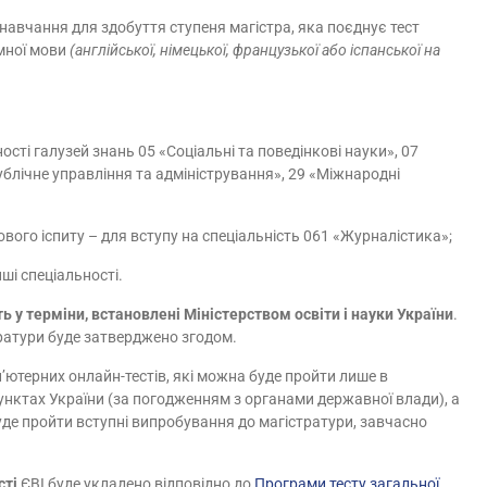
авчання для здобуття ступеня магістра, яка поєднує тест
емної мови
(англійської, німецької, французької або іспанської на
ості галузей знань 05 «Соціальні та поведінкові науки», 07
ублічне управління та адміністрування», 29 «Міжнародні
ового іспиту – для вступу на спеціальність 061 «Журналістика»;
нші спеціальності.
ь у терміни, встановлені Міністерством освіти і науки України
.
ратури буде затверджено згодом.
’ютерних онлайн-тестів, які можна буде пройти лише в
пунктах України (за погодженням з органами державної влади), а
буде пройти вступні випробування до магістратури, завчасно
сті
ЄВІ буде укладено відповідно до
Програми тесту загальної