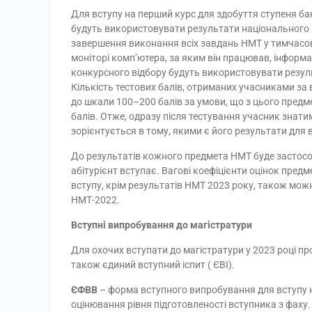
Для вступу на перший курс для здобуття ступеня ба
будуть використовувати результати національного 
завершення виконання всіх завдань НМТ у тимчасов
моніторі комп’ютера, за яким він працював, інформа
конкурсного відбору будуть використовувати резул
Кількість тестових балів, отриманих учасниками за
до шкали 100–200 балів за умови, що з цього предме
балів. Отже, одразу після тестування учасник знатим
зорієнтується в тому, якими є його результати для 
До результатів кожного предмета НМТ буде застос
абітурієнт вступає. Вагові коефіцієнти оцінок пред
вступу, крім результатів НМТ 2023 року, також мо
НМТ-2022.
Вступні випробування до магістратури
Для охочих вступати до магістратури у 2023 році 
також єдиний вступний іспит ( ЄВІ).
ЄФВВ
– форма вступного випробування для вступу н
оцінювання рівня підготовленості вступника з фаху.