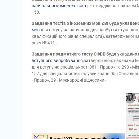
навчальної компетентності
, затвердженої наказом М
158.
Завдання тестів з іноземних мов ЄВІ буде укладен
мов
для вступу на навчання для здобуття ступеня ма
кваліфікаційного рівня спеціаліста), затвердженої н
року № 411.
Завдання предметного тесту ЄФВВ буде укладено 
вступного випробування
,затверджених наказами Мін
для вступу на спеціальності 081 «Право» та 293 «Між
157 для спеціальностей галузей знань 05 «Соціальні 
«Право», 29 «Міжнародні відносини».