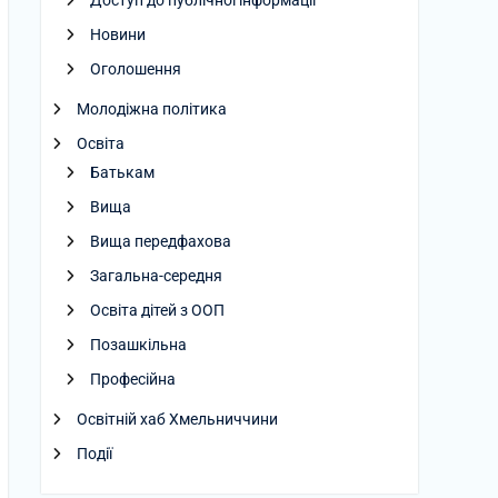
Доступ до публічної інформації
Новини
Оголошення
Молодіжна політика
Освіта
Батькам
Вища
Вища передфахова
Загальна-середня
Освіта дітей з ООП
Позашкільна
Професійна
Освітній хаб Хмельниччини
Події