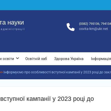
та науки
(0382) 795136, 79413
osvita-km@ukr.net
 адміністрації
и освіти
Освітній хаб
Здорова Україна
Інформація
>>
Інформуємо про особливості вступної кампанії у 2023 році до закл
ступної кампанії у 2023 році до