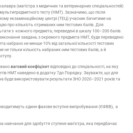
калавра (магістра з медичних та ветеринарних спеціальностей)
мультипредметного тесту (НМТ). Зазначимо, що після
ому екзаменаційному центрі (ТЕЦ) учасник бачитиме на
цію про кількість отриманих ним тестових балів. Для
ьтати з кожного предмета, переведені в шкалу 100–200 балів.
 виконання завдань з окремого предмета НМТ, буде переведено
та набрано не менше 10% від загальної кількості тестових
е не тільки кількість набраних ним тестових балів, а й
вступу.
овано
ваговий коефіцієнт
відповідно до спеціальності, на яку
метів НМТ наведено в додатку 7до Порядку. Зауважте, що для
жна буде використовувати результати ЗНО 2020–2021 років та
проводитимуть єдине фахове вступне випробування (ЄФВВ), а
а навчання для здобуття ступеня магістра, яка передбачає