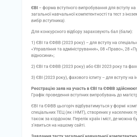
ЄВІ
– форма вступного випробування для вступу на н
загальної навчальної компетентності та тест з іноз
вибір вступника).
Для конкурсного відбору зараховують бал (бали):
1) ЄВІ та ЄФВВ (2023 року) – для вступу на спеціальн
«Управління та адміністрування», 08 «Право», 28 «П
відносини»;
2) ЄВІ та ЄФВВ (2023 року) або ЄВІ 2023 року та фах
3) ЄВІ (2023 року), фахового іспиту – для вступу на і
Реєстрацію заяв на участь в ЄВІ та ЄФВВ здійснюют
Графік проведення вступних випробувань до магіст
ЄВІ та ЄФВВ цьогоріч відбуватимуться у формі комп
спеціальних ТЕЦ (як і НМТ), створених у населених 
також за кордоном. Перелік країн і міст, де можна 
з’явиться на нашому сайті.
Завдання тесту загальної навчальної компетентно