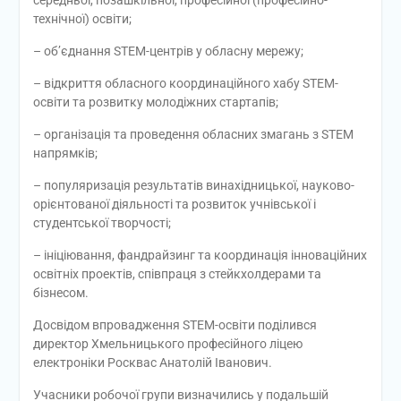
середньої, позашкільної, професійної (професійно-
технічної) освіти;
– об’єднання STEM-центрів у обласну мережу;
– відкриття обласного координаційного хабу STEM-
освіти та розвитку молодіжних стартапів;
– організація та проведення обласних змагань з STEM
напрямків;
– популяризація результатів винахідницької, науково-
орієнтованої діяльності та розвиток учнівської і
студентської творчості;
– ініціювання, фандрайзинг та координація інноваційних
освітніх проектів, співпраця з стейкхолдерами та
бізнесом.
Досвідом впровадження STEM-освіти поділився
директор Хмельницького професійного ліцею
електроніки Росквас Анатолій Іванович.
Учасники робочої групи визначились у подальшій