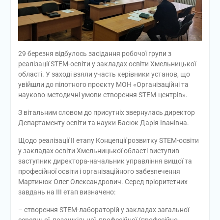
29 березня відбулось засідання робочої групи з
реалізації STEM-освіти у закладах освіти Хмельницької
області. У заході взяли участь керівники установ, що
увійшли до пілотного проєкту МОН «Організаційні та
науково-методичні умови створення STEM-центрів».
З вітальним словом до присутніх звернулась директор
Департаменту освіти та науки Басюк Дарія Іванівна.
Щодо реалізації ІІ етапу Концепції розвитку STEM-освіти
у закладах освіти Хмельницької області виступив
заступник директора-начальник управління вищої та
професійної освіти і організаційного забезпечення
Мартинюк Олег Олександрович. Серед пріоритетних
завдань на ІІІ етап визначено:
– створення STEM-лабораторій у закладах загальної