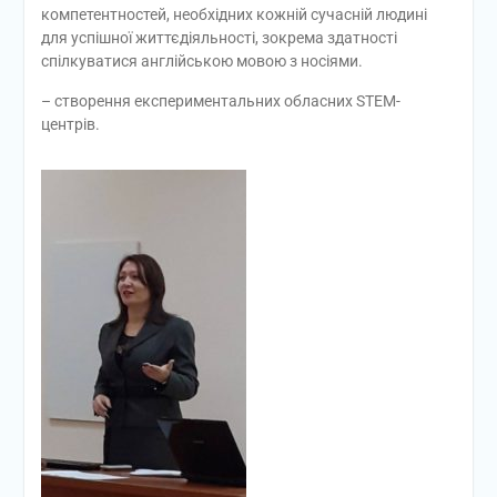
компетентностей, необхідних кожній сучасній людині
для успішної життєдіяльності, зокрема здатності
спілкуватися англійською мовою з носіями.
– створення експериментальних обласних STEM-
центрів.