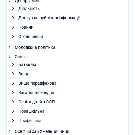
Департамент
Діяльність
Доступ до публічної інформації
Новини
Оголошення
Молодіжна політика
Освіта
Батькам
Вища
Вища передфахова
Загальна-середня
Освіта дітей з ООП
Позашкільна
Професійна
Освітній хаб Хмельниччини