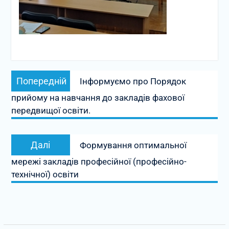
Навігація
Попередній
Попередній
Інформуємо про Порядок
записів
запис:
прийому на навчання до закладів фахової
передвищої освіти.
Наступний
Далі
Формування оптимальної
запис:
мережі закладів професійної (професійно-
технічної) освіти