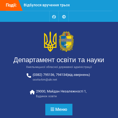
закладів освіти
Перейти
Події:
Відбулося засідання
до
колегії Департаменту
вмісту
освіти та науки обласної
Facebook
Talegram
державної адміністрації
Відбулась обласна
нарада для
відповідальних за
національно-патріотичне
виховання
Департамент освіти та науки
Хмельницької обласної державної адміністрації
(0382) 795136, 794134(від.звернень)
osvita-km@ukr.net
29000, Майдан Незалежності 1,
Будинок освіти
Меню