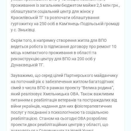
проживання із загальним бюджетом майже 2,5 млн грн.,
облаштувати соціальний центр для жінок у
Красилівській ТГ та розпочати облаштування
гуртожитку на 250 осіб в Кам‘янець-Подільській громаді
у с. Зіньківці.
Окрім того, в напрямку створення житла для ВПО
ведеться робота із підписання договору про ремонт 10
місць компактного проживання в області та
реконструкцію центру для ВПО на 200 осіб у
Дунаєвецькій ТГ.
Зауважимо, що серед цілей Партнерського майданчику
на поточний рік є забезпечення житлом багатодітних
сімей з числа ВПО в рамках проекту “Велика родина”,
який реалізовує Хмельницька ОВА. Також важливим
питанням є реабілітація ветеранів та постраждалих від
війни українців, надання для них фізіотерапевтичних
послуг у поєднанні з психологічною та соціальною
реабілітацією. Станом на сьогодні ОВА розробляє
проекти двох реабілітаційних центрів у області, що
знаходяться у Головчинцях та Новій Ушиці.