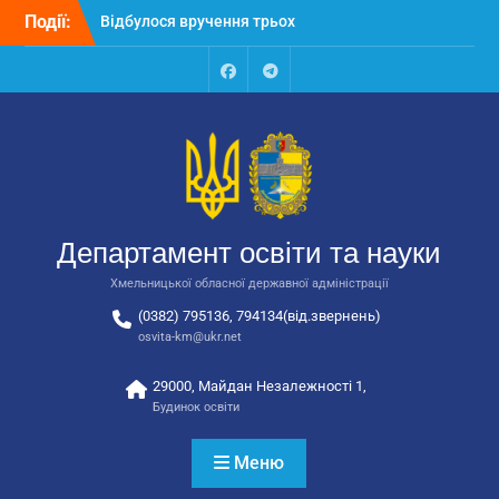
Відбулося вручення трьох
Перейти
Події:
автобусів для потреб
до
закладів освіти
вмісту
Відбулося засідання
Facebook
Talegram
колегії Департаменту
освіти та науки обласної
державної адміністрації
Відбулась обласна
нарада для
відповідальних за
національно-патріотичне
Департамент освіти та науки
виховання
Хмельницької обласної державної адміністрації
(0382) 795136, 794134(від.звернень)
osvita-km@ukr.net
29000, Майдан Незалежності 1,
Будинок освіти
Меню