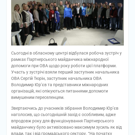
Сьогодні в обласному центрі відбулася робоча зустріч у
рамках Партнерського майданчика міжнародної
допомоги при ОВА щодо року роботи цієї платформи.
Участь у зустрічі взяли перший заступник начальника
ОВА Сергій Тюрін, заступник начальника ОВА
Володимир Юр’єв та представники міжнародних
організацій, які опікуються питаннями допомоги
вимушеним переселенцям.
Звертаючись до учасників зібрання Володимир Юр’єв
наголосив, що сьогоднішній захід є особливим, адже
впродовж року для функціонування Партнерського
майданчику було активізовано максимум зусиль як від
влади, так і від громадського сектору. “На початку