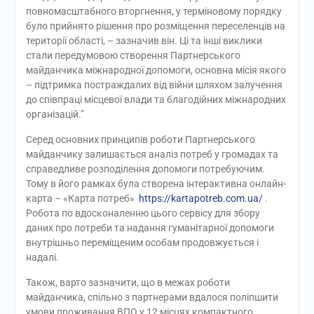
повномасштабного вторгнення, у терміновому порядку
було прийнято рішення про розміщення переселенців на
території області, – зазначив він. Ці та інші виклики
стали передумовою створення Партнерського
майданчика міжнародної допомоги, основна місія якого
– підтримка постраждалих від війни шляхом залучення
до співпраці місцевої влади та благодійних міжнародних
організацій.”
Серед основних принципів роботи Партнерського
майданчику залишається аналіз потреб у громадах та
справедливе розподілення допомоги потребуючим.
Тому в його рамках була створена інтерактивна онлайн-
карта – «Карта потреб»
https://kartapotreb.com.ua/
.
Робота по вдосконаленню цього сервісу для збору
даних про потреби та надання гуманітарної допомоги
внутрішньо переміщеним особам продовжується і
надалі.
Також, варто зазначити, що в межах роботи
майданчика, спільно з партнерами вдалося поліпшити
умови проживання ВПО у 12 місцях компактного