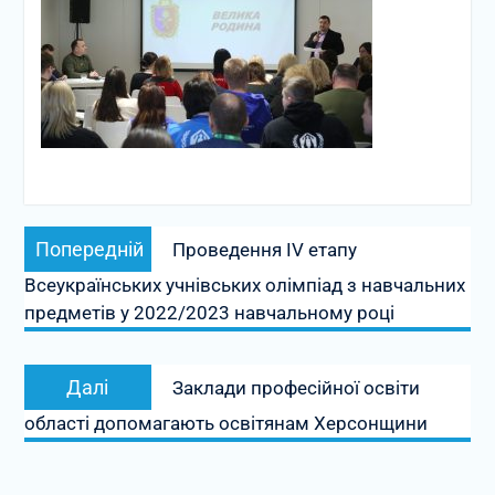
Навігація
Попередній
Попередній
Проведення IV етапу
записів
запис:
Всеукраїнських учнівських олімпіад з навчальних
предметів у 2022/2023 навчальному році
Наступний
Далі
Заклади професійної освіти
запис:
області допомагають освітянам Херсонщини