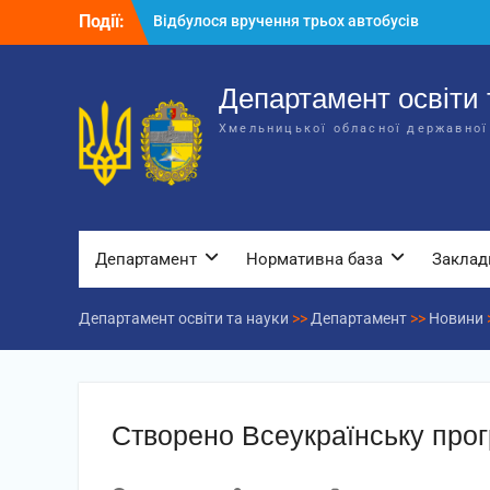
Перейти
Події:
Відбулося вручення трьох автобусів
до
для потреб закладів освіти
вмісту
Відбулося засідання колегії
Департаменту освіти та науки обласної
Департамент освіти 
державної адміністрації
Хмельницької обласної державної
Відбулась обласна нарада для
відповідальних за національно-
патріотичне виховання
Департамент
Нормативна база
Заклад
Департамент освіти та науки
>>
Департамент
>>
Новини
Створено Всеукраїнську прог