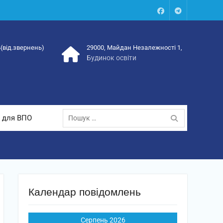
Facebook
Talegram
4(від.звернень)
29000, Майдан Незалежності 1,
Будинок освіти
Пошук:
 для ВПО
Календар повідомлень
Серпень 2026