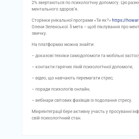
2% звертаються по психологічну допомогу. Цю разю
ментального здоров’я.
Сторінки унікальної програми «Ти як?»
https://howa
Олени Зеленської. Її мета – щоб піклування про ме
звичку.
На платформах можна знайти:
– доказові техніки самодопомоги та мобільні застос
– контакти гарячих ліній психологічної допомоги;
– відео, що навчають перемагати стрес;
– поради психологів онлайн;
– вебінари світових фахівців із подолання стресу.
Мінреінтеграції бере активну участь у просуванні і
свій психологічний стан.