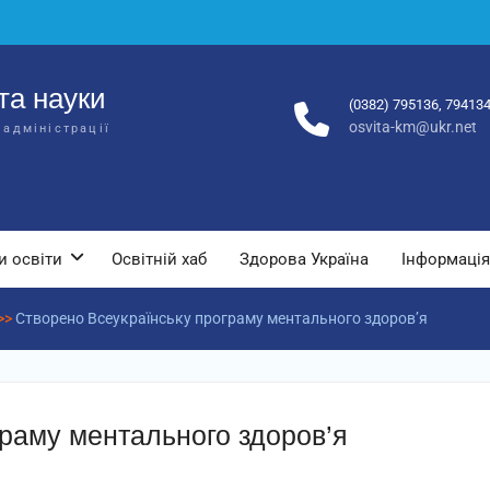
та науки
(0382) 795136, 79413
osvita-km@ukr.net
 адміністрації
и освіти
Освітній хаб
Здорова Україна
Інформація
>>
Створено Всеукраїнську програму ментального здоров’я
раму ментального здоров’я