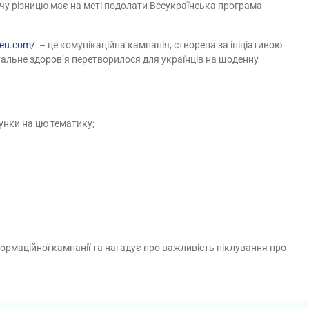
чу різницю має на меті подолати Всеукраїнська програма
reu.com/
– це комунікаційна кампанія, створена за ініціативою
нтальне здоров’я перетворилося для українців на щоденну
унки на цю тематику;
нформаційної кампанії та нагадує про важливість піклування про