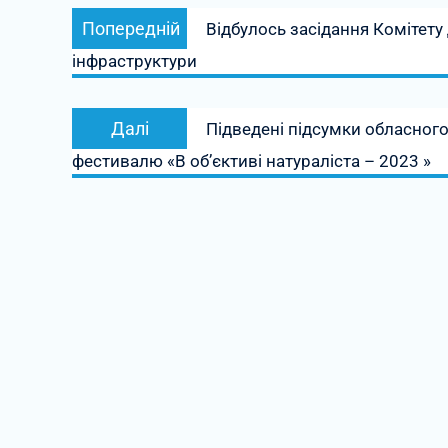
Навігація
Попередній
Попередній
Відбулось засідання Комітету 
записів
запис:
інфраструктури
Наступний
Далі
Підведені підсумки обласног
запис:
фестивалю «В об’єктиві натураліста – 2023 »