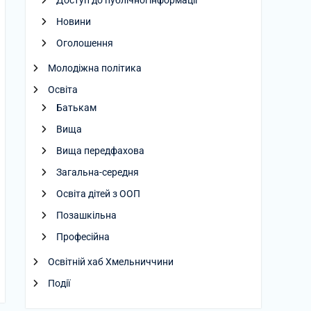
Доступ до публічної інформації
Новини
Оголошення
Молодіжна політика
Освіта
Батькам
Вища
Вища передфахова
Загальна-середня
Освіта дітей з ООП
Позашкільна
Професійна
Освітній хаб Хмельниччини
Події