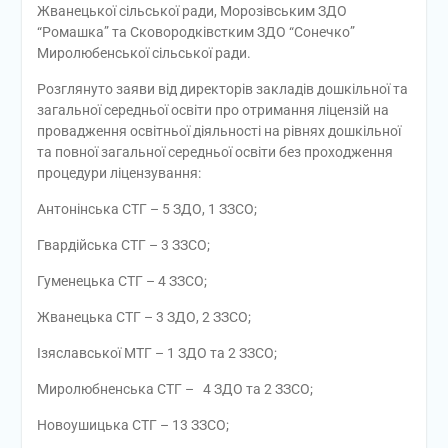
Жванецької сільської ради, Морозівським ЗДО
“Ромашка” та Сковородківстким ЗДО “Сонечко”
Миролюбенської сільської ради.
Розглянуто заяви від директорів закладів дошкільної та
загальної середньої освіти про отримання ліцензій на
провадження освітньої діяльності на рівнях дошкільної
та повної загальної середньої освіти без проходження
процедури ліцензування:
Антонінська СТГ – 5 ЗДО, 1 ЗЗСО;
Гвардійська СТГ – 3 ЗЗСО;
Гуменецька СТГ – 4 ЗЗСО;
Жванецька СТГ – 3 ЗДО, 2 ЗЗСО;
Ізяславської МТГ – 1 ЗДО та 2 ЗЗСО;
Миролюбненська СТГ – 4 ЗДО та 2 ЗЗСО;
Новоушицька СТГ – 13 ЗЗСО;