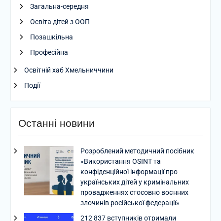
Загальна-середня
Освіта дітей з ООП
Позашкільна
Професійна
Освітній хаб Хмельниччини
Події
Останні новини
Розроблений методичний посібник
«Використання OSINT та
конфіденційної інформації про
українських дітей у кримінальних
провадженнях стосовно воєнних
злочинів російської федерації»
212 837 вступників отримали