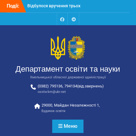
Перейти
Події:
Відбулося вручення трьох
до
автобусів для потреб
вмісту
закладів освіти
Відбулося засідання
Facebook
Talegram
колегії Департаменту
освіти та науки обласної
державної адміністрації
Відбулась обласна
нарада для
відповідальних за
Департамент освіти та науки
національно-патріотичне
виховання
Хмельницької обласної державної адміністрації
(0382) 795136, 794134(від.звернень)
osvita-km@ukr.net
29000, Майдан Незалежності 1,
Будинок освіти
Меню