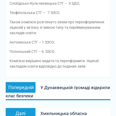
Слобідсько-Кульчиєвецька СТГ – 4 ЗДО;
Теофіпольська СТГ – 7 ЗЗСО.
Також комісією розглянуто заяви про переоформлення
ліцензій у зв’язку зі зміною типу та перейменуванням
закладів освіти:
Антонінська СТГ – 1 ЗЗСО;
Полонський СТГ – 6 ЗЗСО.
Комісією вирішено видати та переоформити ліцензії
закладам освіти відповідно до поданих заяв.
Навігація
Попередній
Попередній
У Дунаєвецькій громаді відкрили
записів
запис:
клас безпеки
Наступний
Далі
Хмельницька обласна