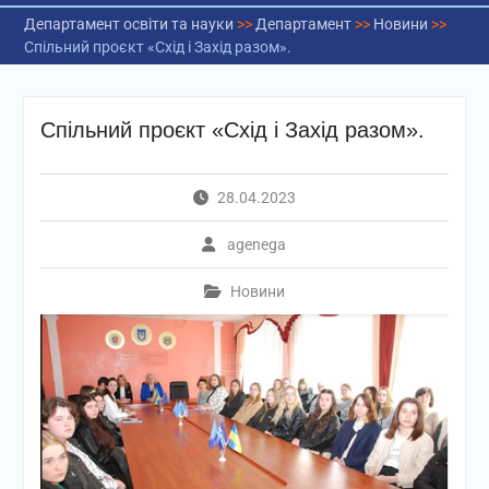
Департамент освіти та науки
>>
Департамент
>>
Новини
>>
Спільний проєкт «Схід і Захід разом».
Спільний проєкт «Схід і Захід разом».
28.04.2023
agenega
Новини