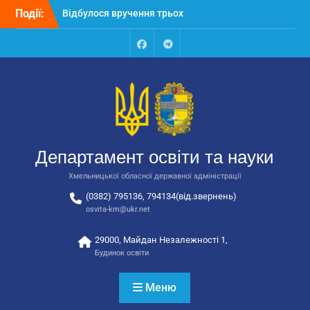
Відбулося вручення трьох
Перейти
Події:
автобусів для потреб
до
закладів освіти
вмісту
Відбулося засідання
Facebook
Talegram
колегії Департаменту
освіти та науки обласної
державної адміністрації
Відбулась обласна
нарада для
відповідальних за
національно-патріотичне
Департамент освіти та науки
виховання
Хмельницької обласної державної адміністрації
(0382) 795136, 794134(від.звернень)
osvita-km@ukr.net
29000, Майдан Незалежності 1,
Будинок освіти
Меню