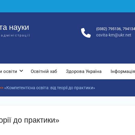
та науки
(0382) 795136, 79413
osvita-km@ukr.net
 адміністрації
и освіти
Освітній хаб
Здорова Україна
Інформація
>>
«Компетентісна освіта: від теорії до практики»
орії до практики»