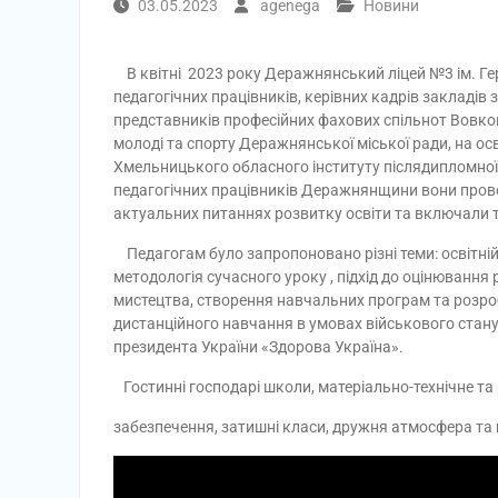
03.05.2023
agenega
Новини
В квітні 2023 року Деражнянський ліцей №3 ім. Гер
педагогічних працівників, керівних кадрів закладів 
представників професійних фахових спільнот Вовков
молоді та спорту Деражнянської міської ради, на о
Хмельницького обласного інституту післядипломної 
педагогічних працівників Деражнянщини вони прове
актуальних питаннях розвитку освіти та включали т
Педагогам було запропоновано різні теми: освітній
методологія сучасного уроку , підхід до оцінювання 
мистецтва, створення навчальних програм та розроб
дистанційного навчання в умовах військового стану і
президента України «Здорова Україна».
Гостинні господарі школи, матеріально-технічне та
забезпечення, затишні класи, дружня атмосфера та 