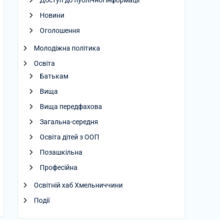
Доступ до публічної інформації
Новини
Оголошення
Молодіжна політика
Освіта
Батькам
Вища
Вища передфахова
Загальна-середня
Освіта дітей з ООП
Позашкільна
Професійна
Освітній хаб Хмельниччини
Події