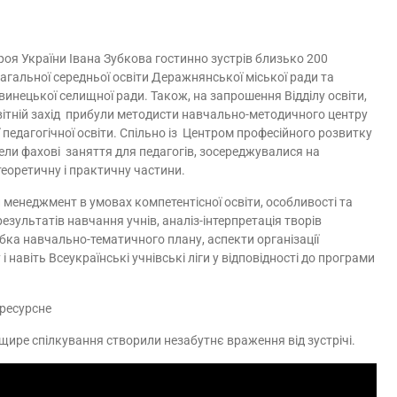
оя України Івана Зубкова гостинно зустрів близько 200
загальної середньої освіти Деражнянської міської ради та
инецької селищної ради. Також, на запрошення Відділу освіти,
світній захід прибули методисти навчально-методичного центру
педагогічної освіти. Спільно із Центром професійного розвитку
ли фахові заняття для педагогів, зосереджувалися на
еоретичну і практичну частини.
 менеджмент в умовах компетентісної освіти, особливості та
результатів навчання учнів, аналіз-інтерпретація творів
ка навчально-тематичного плану, аспекти організації
 навіть Всеукраїнські учнівські ліги у відповідності до програми
 ресурсне
щире спілкування створили незабутнє враження від зустрічі.