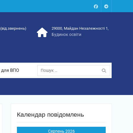
Facebook
Talegram
4(від.звернень)
29000, Майдан Незалежності 1,
Будинок освіти
Пошук:
 для ВПО
Календар повідомлень
Серпень 2026