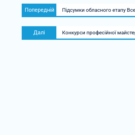
Навігація
Попередній
Попередній
Підсумки обласного етапу Все
записів
запис:
Наступний
Далі
Конкурси професійної майсте
запис: