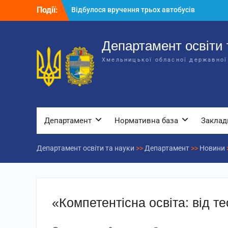
Перейти
Події:
Відбулося вручення трьох автобусів
до
для потреб закладів освіти
вмісту
Відбулося засідання колегії
Департаменту освіти та науки обласної
Департамент освіти 
державної адміністрації
Хмельницької обласної державної
Відбулась обласна нарада для
відповідальних за національно-
патріотичне виховання
Департамент
Нормативна база
Заклад
Департамент освіти та науки
>>
Департамент
>>
Новини
«Компетентісна освіта: від те