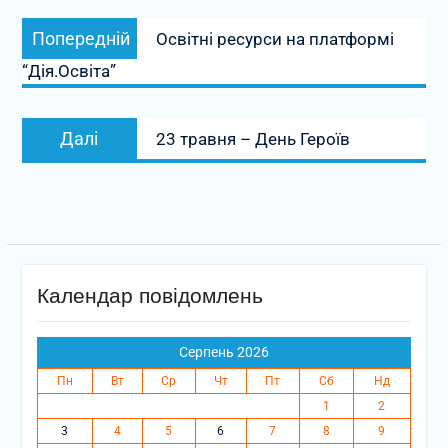
Навігація
Попередній
Попередній
Освітні ресурси на платформі
записів
запис:
“Дія.Освіта”
Наступний
Далі
23 травня – День Героїв
запис:
Календар повідомлень
Серпень 2026
Пн
Вт
Ср
Чт
Пт
Сб
Нд
1
2
3
4
5
6
7
8
9