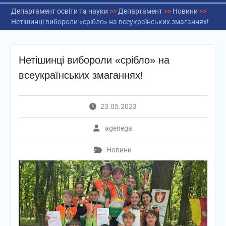
Департамент освіти та науки
>>
Департамент
>>
Новини
>>
Нетішинці вибороли «срібло» на всеукраїнських змаганнях!
Нетішинці вибороли «срібло» на
всеукраїнських змаганнях!
23.05.2023
agenega
Новини