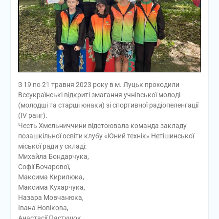
З 19 по 21 травня 2023 року в м. Луцьк проходили
Всеукраїнські відкриті змагання учнівської молоді
(молодші та старші юнаки) зі спортивної радіопеленгації
(IV ранг).
Честь Хмельниччини відстоювала команда закладу
позашкільної освіти клубу «Юний технік» Нетішинської
міської ради у складі:
Михайла Бондарчука,
Софії Бочарової,
Максима Кирилюка,
Максима Кухарчука,
Назара Мовчанюка,
Івана Новікова,
Анастасії Пастушок,