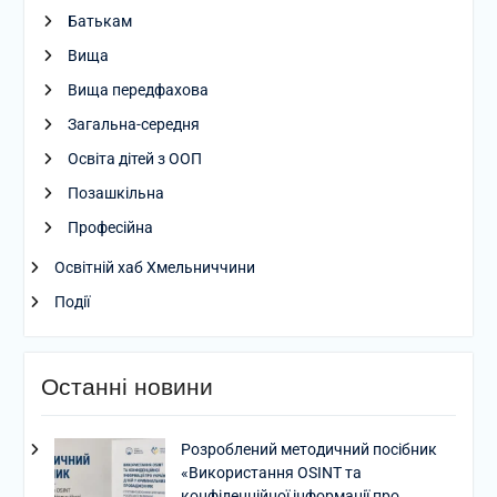
Батькам
Вища
Вища передфахова
Загальна-середня
Освіта дітей з ООП
Позашкільна
Професійна
Освітній хаб Хмельниччини
Події
Останні новини
Розроблений методичний посібник
«Використання OSINT та
конфіденційної інформації про