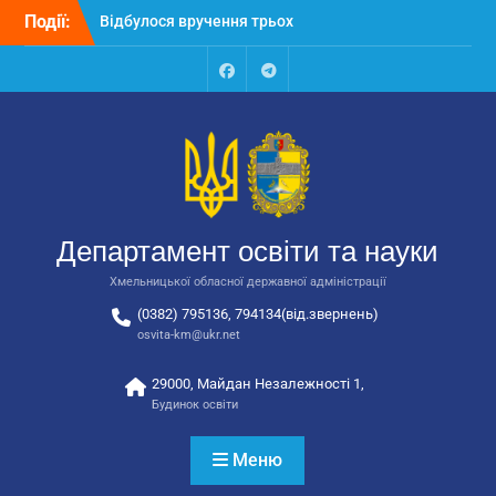
Перейти
Відбулося вручення трьох
Події:
до
автобусів для потреб
вмісту
закладів освіти
Відбулося засідання
Facebook
Talegram
колегії Департаменту
освіти та науки обласної
державної адміністрації
Відбулась обласна
нарада для
відповідальних за
Департамент освіти та науки
національно-патріотичне
виховання
Хмельницької обласної державної адміністрації
(0382) 795136, 794134(від.звернень)
osvita-km@ukr.net
29000, Майдан Незалежності 1,
Будинок освіти
Меню