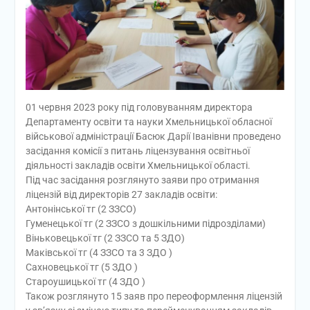
01 червня 2023 року під головуванням директора
Департаменту освіти та науки Хмельницької обласної
військової адміністрації Басюк Дарії Іванівни проведено
засідання комісії з питань ліцензування освітньої
діяльності закладів освіти Хмельницької області.
Під час засідання розглянуто заяви про отримання
ліцензій від директорів 27 закладів освіти:
Антонінської тг (2 ЗЗСО)
Гуменецької тг (2 ЗЗСО з дошкільними підрозділами)
Віньковецької тг (2 ЗЗСО та 5 ЗДО)
Маківської тг (4 ЗЗСО та 3 ЗДО )
Сахновецької тг (5 ЗДО )
Староушицької тг (4 ЗДО )
Також розглянуто 15 заяв про переоформлення ліцензій