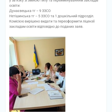
у зв’язку зі зміною типу та перейменуванням закладів
освіти:
Дунаєвецька тг – 9 ЗЗСО
Нетішинська тг – 5 ЗЗСО та 1 дошкільний підрозділ.
Комісією вирішено видати та переоформити ліцензії
закладам освіти відповідно до поданих заяв.