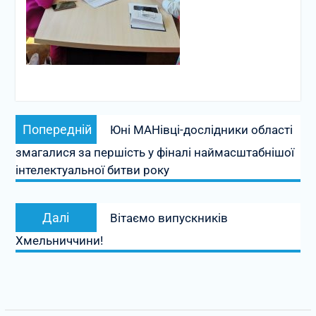
Навігація
Попередній
Попередній
Юні МАНівці-дослідники області
записів
запис:
змагалися за першість у фіналі наймасштабнішої
інтелектуальної битви року
Наступний
Далі
Вітаємо випускників
запис:
Хмельниччини!