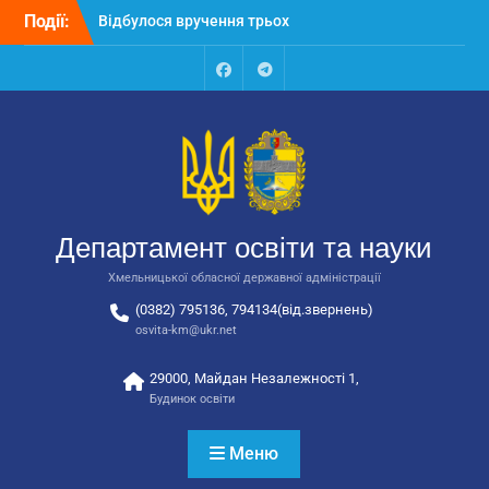
Перейти
Події:
Відбулося вручення трьох
до
автобусів для потреб
вмісту
закладів освіти
Відбулося засідання
Facebook
Talegram
колегії Департаменту
освіти та науки обласної
державної адміністрації
Відбулась обласна
нарада для
відповідальних за
Департамент освіти та науки
національно-патріотичне
виховання
Хмельницької обласної державної адміністрації
(0382) 795136, 794134(від.звернень)
osvita-km@ukr.net
29000, Майдан Незалежності 1,
Будинок освіти
Меню