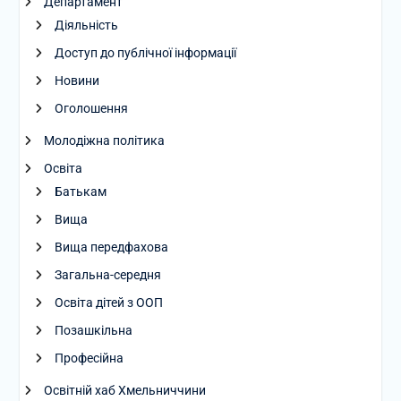
Департамент
Діяльність
Доступ до публічної інформації
Новини
Оголошення
Молодіжна політика
Освіта
Батькам
Вища
Вища передфахова
Загальна-середня
Освіта дітей з ООП
Позашкільна
Професійна
Освітній хаб Хмельниччини