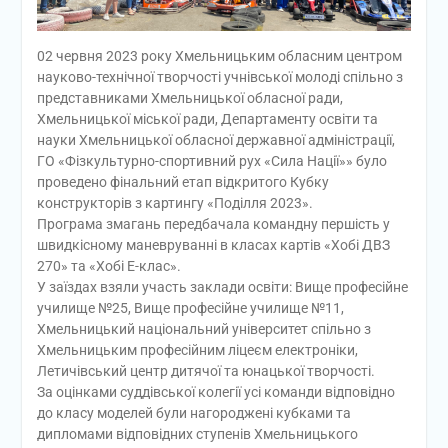
02 червня 2023 року Хмельницьким обласним центром
науково-технічної творчості учнівської молоді спільно з
представниками Хмельницької обласної ради,
Хмельницької міської ради, Департаменту освіти та
науки Хмельницької обласної державної адміністрації,
ГО «Фізкультурно-спортивний рух «Сила Нації»» було
проведено фінальний етап відкритого Кубку
конструкторів з картингу «Поділля 2023».
Програма змагань передбачала командну першість у
швидкісному маневруванні в класах картів «Хобі ДВЗ
270» та «Хобі Е-клас».
У заїздах взяли участь заклади освіти: Вище професійне
училище №25, Вище професійне училище №11,
Хмельницький національний університет спільно з
Хмельницьким професійним ліцеєм електроніки,
Летичівський центр дитячої та юнацької творчості.
За оцінками суддівської колегії усі команди відповідно
до класу моделей були нагороджені кубками та
дипломами відповідних ступенів Хмельницького