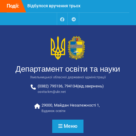
Перейти
Події:
Відбулося засідання
до
колегії Департаменту
вмісту
освіти та науки обласної
державної адміністрації
Facebook
Talegram
Відбулась обласна
нарада для
відповідальних за
національно-патріотичне
виховання
Відбулося вручення трьох
Департамент освіти та науки
автобусів для потреб
закладів освіти
Хмельницької обласної державної адміністрації
(0382) 795136, 794134(від.звернень)
osvita-km@ukr.net
29000, Майдан Незалежності 1,
Будинок освіти
Меню