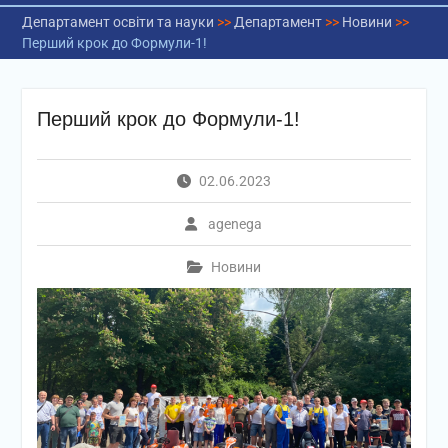
Департамент освіти та науки
>>
Департамент
>>
Новини
>>
Перший крок до Формули-1!
Перший крок до Формули-1!
02.06.2023
agenega
Новини