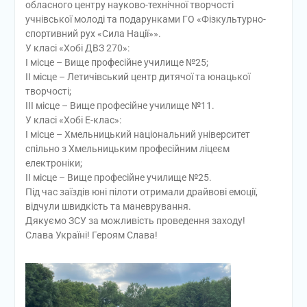
обласного центру науково-технічної творчості
учнівської молоді та подарунками ГО «Фізкультурно-
спортивний рух «Сила Нації»».
У класі «Хобі ДВЗ 270»:
І місце – Вище професійне училище №25;
ІІ місце – Летичівський центр дитячої та юнацької
творчості;
ІІІ місце – Вище професійне училище №11.
У класі «Хобі Е-клас»:
І місце – Хмельницький національний університет
спільно з Хмельницьким професійним ліцеєм
електроніки;
ІІ місце – Вище професійне училище №25.
Під час заїздів юні пілоти отримали драйвові емоції,
відчули швидкість та маневрування.
Дякуємо ЗСУ за можливість проведення заходу!
Слава Україні! Героям Слава!