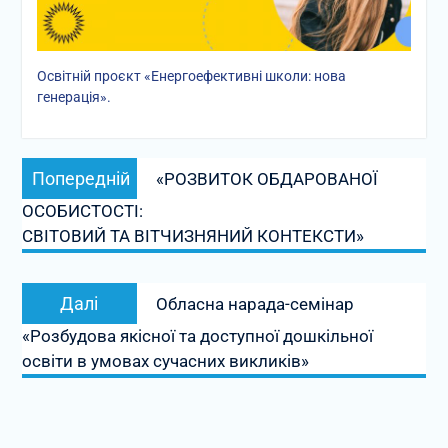
Освітній проєкт «Енергоефективні школи: нова
генерація».
Навігація
Попередній
Попередній
«РОЗВИТОК ОБДАРОВАНОЇ
записів
запис:
ОСОБИСТОСТІ:
СВІТОВИЙ ТА ВІТЧИЗНЯНИЙ КОНТЕКСТИ»
Наступний
Далі
Обласна нарада-семінар
запис:
«Розбудова якісної та доступної дошкільної
освіти в умовах сучасних викликів»