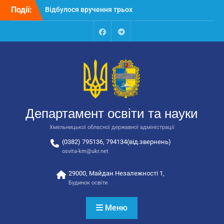
Перейти
Події:
Відбулося вручення трьох
до
автобусів для потреб
вмісту
закладів освіти
Відбулося засідання
Facebook
Talegram
колегії Департаменту
освіти та науки обласної
державної адміністрації
Відбулась обласна
нарада для
відповідальних за
Департамент освіти та науки
національно-патріотичне
виховання
Хмельницької обласної державної адміністрації
(0382) 795136, 794134(від.звернень)
osvita-km@ukr.net
29000, Майдан Незалежності 1,
Будинок освіти
Меню