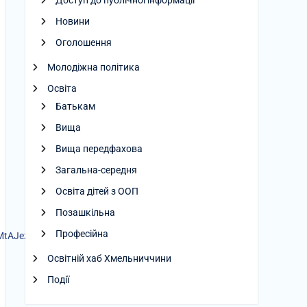
Доступ до публічної інформації
Новини
Оголошення
Молодіжна політика
Освіта
Батькам
Вища
Вища передфахова
Загальна-середня
Освіта дітей з ООП
Позашкільна
Професійна
MtAJezxGEhfmSgl
Освітній хаб Хмельниччини
Події