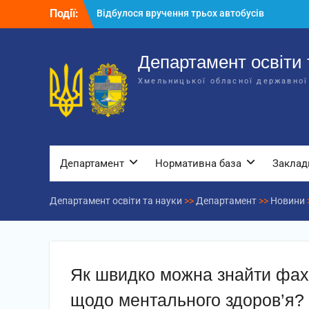
Перейти
Події:
Відбулося вручення трьох автобусів
до
для потреб закладів освіти
вмісту
Відбулося засідання колегії
Департаменту освіти та науки обласної
Департамент освіти 
державної адміністрації
Хмельницької обласної державної
Відбулась обласна нарада для
відповідальних за національно-
патріотичне виховання
Департамент
Нормативна база
Заклад
Департамент освіти та науки
>>
Департамент
>>
Новини
Як швидко можна знайти фахі
щодо ментального здоров’я?