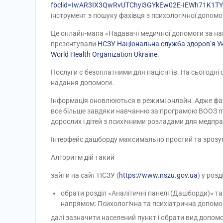
fbclid=IwAR3IX3QwRvUTChyi3GYkEw02E-IEWh71K1T
інструмент з пошуку фахівця з психологічної допомо
Це онлайн-мапа «Надавачі медичної допомоги за н
презентували
НСЗУ Національна служба здоров’я У
World Health Organization Ukraine
.
Послуги є безоплатними для пацієнтів. На сьогодні о
надання допомоги.
Інформація оновлюються в режимі онлайн. Адже фахі
все більше завдяки навчанню за програмою ВООЗ mhG
дорослих і дітей з психічними розладами для медпра
Інтерфейс дашборду максимально простий та зрозу
Алгоритм дій такий
зайти на сайт НСЗУ (
https://www.nszu.gov.ua
) у розд
обрати розділ «Аналітичні панелі (Дашборди)» т
напрямом: Психологічна та психіатрична допомог
далі зазначити населений пункт і обрати вид допомо