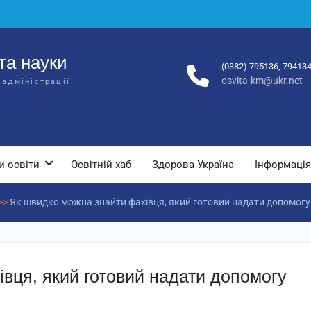
та науки
(0382) 795136, 79413
osvita-km@ukr.net
 адміністрації
и освіти
Освітній хаб
Здорова Україна
Інформація
>>
Як швидко можна знайти фахівця, який готовий надати допомогу
вця, який готовий надати допомогу