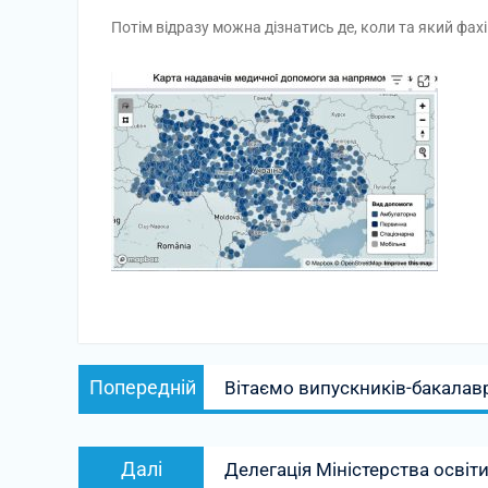
Потім відразу можна дізнатись де, коли та який фах
Навігація
Попередній
Попередній
Вітаємо випускників-бакалавр
записів
запис:
Наступний
Далі
Делегація Міністерства освіти
запис: