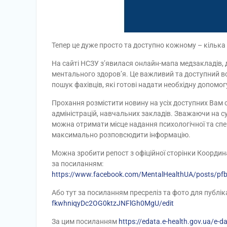
Тепер це дуже просто та доступно кожному – кілька к
На сайті НСЗУ з’явилася онлайн-мапа медзакладів, 
ментального здоров’я. Це важливий та доступний в
пошук фахівців, які готові надати необхідну допомог
Прохання розмістити новину на усіх доступних Вам 
адміністрацій, навчальних закладів. Зважаючи на су
можна отримати місце надання психологічної та спе
максимально розповсюдити інформацію.
Можна зробити репост з офіційної сторінки Координа
за посиланням:
https://www.facebook.com/MentalHealthUA/posts
Або тут за посиланням пресреліз та фото для публіка
fkwhniqyDc2OG0ktzJNFlGh0MgU/edit
За цим посиланням
https://edata.e-health.gov.ua/e-