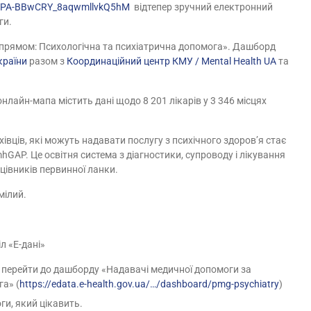
YPA-BBwCRY_8aqwmllvkQ5hM
відтепер зручний електронний
ги.
апрямом: Психологічна та психіатрична допомога». Дашборд
країни
разом з
Координаційний центр КМУ / Mental Health UA
та
нлайн-мапа містить дані щодо 8 201 лікарів у 3 346 місцях
вців, які можуть надавати послугу з психічного здоров’я стає
AP. Це освітня система з діагностики, супроводу і лікування
цівників первинної ланки.
мілий.
іл «Е-дані»
а перейти до дашборду «Надавачі медичної допомоги за
а» (
https://edata.e-health.gov.ua/…/dashboard/pmg-psychiatry
)
ги, який цікавить.