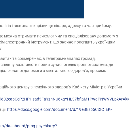
ліків і вже знаєте прізвище лікаря, адресу та час прийому.
де можна отримати психологічну та спеціалізовану допомогу з
сім електронний інструмент, що значно полегшить українцям
у.
сайтах та соцмережах, в телеграм-каналах громад,
спільну важливість появи сучасної електронної системи, де
ціалізованої допомоги з ментального здоров’я, просимо
ційного центру з психічного здоров’я Кабінету Міністрів України
/pfbid02capCcP2HPHsad3FaYzhNU6kqYHL37bfjaM1PwdPNWNVLpkArAk
ції:
https://docs.google.com/document/d/19eBfis65CDIC_EK-
data/dashboard/pmg-psychiatry?