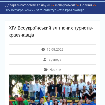
Департамент освіти та науки
>>
Департамент
>>
Новини
>>
XIV Всеукраїнський зліт юних туристів-краєзнавців
XIV Всеукраїнський зліт юних туристів-
краєзнавців
15.08.2023
agenega
Новини