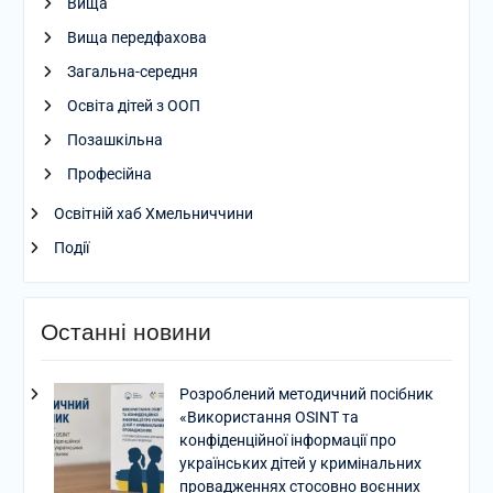
Вища
Вища передфахова
Загальна-середня
Освіта дітей з ООП
Позашкільна
Професійна
Освітній хаб Хмельниччини
Події
Останні новини
Розроблений методичний посібник
«Використання OSINT та
конфіденційної інформації про
українських дітей у кримінальних
провадженнях стосовно воєнних