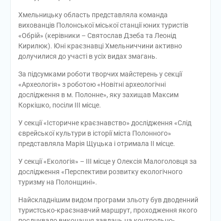
Хмельницьку область представляла команда
вихованців Полонської міської станції юних туристів
«Обрій» (керівники – Святослав Дзеба та Леонід
Кирилюк). Юні краєзнавці Хмельниччини активно
долучилися до участі в усіх видах змагань.
За підсумками роботи творчих майстерень у секції
«Археологія» з роботою «Новітні археологічні
дослідження в м. Полонне», яку захищав Максим
Коркішко, посіли ІІІ місце.
У секції «Історичне краєзнавство» дослідження «Слід
єврейської культури в історії міста Полонного»
представляла Марія Щуцька і отримала ІI місце.
У секції «Екологія» – IIІ місце у Олексія Малоголовця за
дослідження «Перспективи розвитку екологічного
туризму на Полонщині».
Найскладнішим видом програми зльоту був дводенний
туристсько-краєзнавчий маршрут, проходження якого
поєднувало виконання завдань на контрольно-