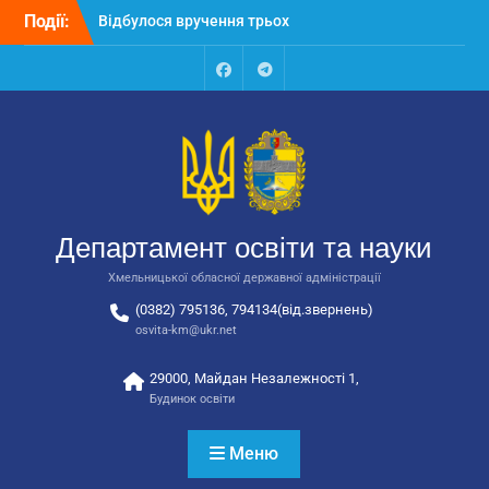
автобусів для потреб
Перейти
Події:
закладів освіти
до
Відбулося засідання
вмісту
колегії Департаменту
освіти та науки обласної
Facebook
Talegram
державної адміністрації
Відбулась обласна
нарада для
відповідальних за
національно-патріотичне
виховання
Департамент освіти та науки
Хмельницької обласної державної адміністрації
(0382) 795136, 794134(від.звернень)
osvita-km@ukr.net
29000, Майдан Незалежності 1,
Будинок освіти
Меню