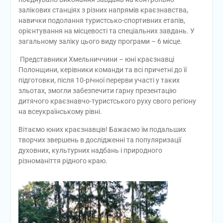
залікових станціях з різних напрямів краєзнавства,
навички подолання туристсько-спортивних етапів,
орієнтування на місцевості та спеціальних завдань. У
загальному заліку цього виду програми – 6 місце.
Представники Хмельниччини – юні краєзнавці
Полонщини, керівники команди та всі причетні до її
підготовки, після 10-річної перерви участі у таких
зльотах, змогли забезпечити гарну презентацію
дитячого краєзнавчо-туристського руху свого регіону
на всеукраїнському рівні.
Вітаємо юних краєзнавців! Бажаємо їм подальших
творчих звершень в дослідженні та популяризації
духовних, культурних надбань і природного
різноманіття рідного краю.