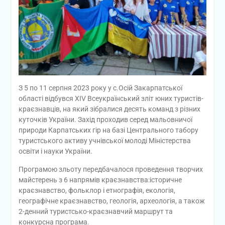
З 5 по 11 серпня 2023 року у с.Осій Закарпатської
області відбувся XIV Всеукраїнський зліт юних туристів-
краєзнавців, на який зібралися десять команд з різних
куточків України. Захід проходив серед мальовничої
природи Карпатських гір на базі Центрального табору
туристського активу учнівської молоді Міністерства
освіти і науки України.
Програмою зльоту передбачалося проведення творчих
майстерень з 6 напрямів краєзнавства:історичне
краєзнавство, фольклор і етнографія, екологія,
географічне краєзнавство, геологія, археологія, а також
2-денний туристсько-краєзнавчий маршрут та
конкурсна програма.