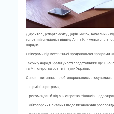
Директор Департаменту Дарія Басюк, начальник відд
головний спеціаліст відділу Аліна Клименко спільн
наради.
Спікерами від Всесвітньої продовольчої програми О
Також у нараді брали участі представники ще 10 обл
та Міністерства освіти і науки України.
Основні питання, що обговорювались стосувались :
– термінів програми;
– рекомендацій від Міністерства фінансів щодо упр
– обговорення питання щодо визначення розпорядникі