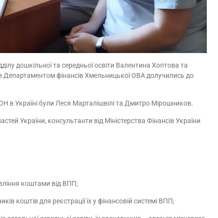
ілу дошкільної та середньої освіти Валентина Хоптова та
о з Департаментом фінансів Хмельницької ОВА долучились до
ОН в Україні були Леся Марталішвілі та Дмитро Мірошников.
астей України, консультанти від Міністерства Фінансів України
авління коштами від ВПП;
в коштів для реєстрації їх у фінансовій системі ВПП;