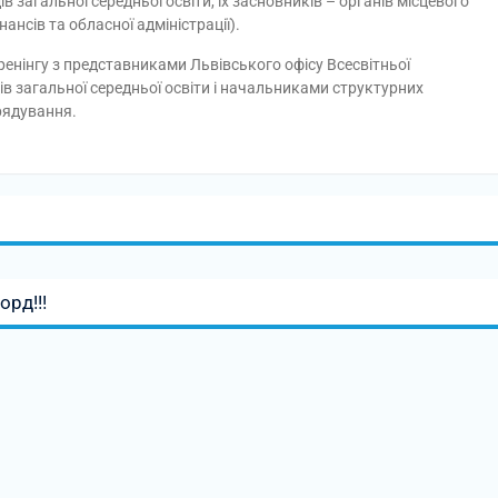
в загальної середньої освіти, їх засновників – органів місцевого
нсів та обласної адміністрації).
енінгу з представниками Львівського офісу Всесвітньої
 загальної середньої освіти і начальниками структурних
врядування.
рд!!!