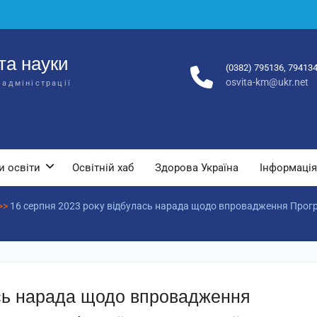
та науки
(0382) 795136, 79413
osvita-km@ukr.net
 адміністрації
и освіти
Освітній хаб
Здорова Україна
Інформація
>>
16 серпня 2023 року відбулась нарада щодо впровадження Прогр
ась нарада щодо впровадження