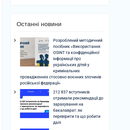
Останні новини
Розроблений методичний
посібник «Використання
OSINT та конфіденційної
інформації про
українських дітей у
кримінальних
провадженнях стосовно воєнних злочинів
російської федерації»
212 837 вступників
отримали рекомендації до
зарахування на
бакалаврат: як
перевірити та що робити
далі