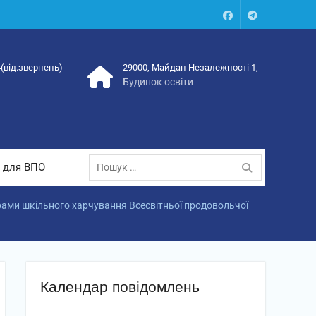
Facebook
Talegram
4(від.звернень)
29000, Майдан Незалежності 1,
Будинок освіти
Пошук:
 для ВПО
ами шкільного харчування Всесвітньої продовольчої
Календар повідомлень