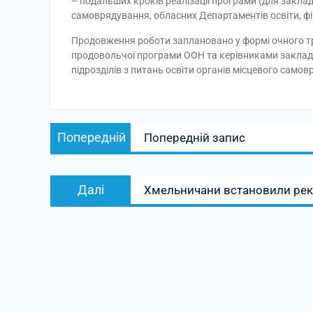
– подальших кроків реалізації програми (для закладі
самоврядування, обласних Департаментів освіти, фіна
Продовження роботи заплановано у формі очного тр
продовольчої програми ООН та керівниками закладів
підрозділів з питань освіти органів місцевого само
Навігація
Попередній
Попередній
Попередній запис
записів
запис:
Наступний
Далі
Хмельничани встановили реко
запис: