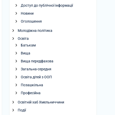
Доступ до публічної інформації
Новини
Оголошення
Молодіжна політика
Освіта
Батькам
Вища
Вища передфахова
Загальна-середня
Освіта дітей з ООП
Позашкільна
Професійна
Освітній хаб Хмельниччини
Події