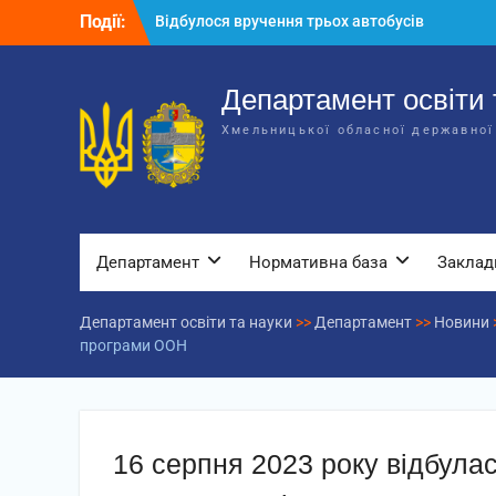
Перейти
Події:
Відбулося вручення трьох автобусів
до
для потреб закладів освіти
вмісту
Відбулося засідання колегії
Департаменту освіти та науки обласної
Департамент освіти 
державної адміністрації
Хмельницької обласної державної
Відбулась обласна нарада для
відповідальних за національно-
патріотичне виховання
Департамент
Нормативна база
Заклад
Департамент освіти та науки
>>
Департамент
>>
Новини
програми ООН
16 серпня 2023 року відбул