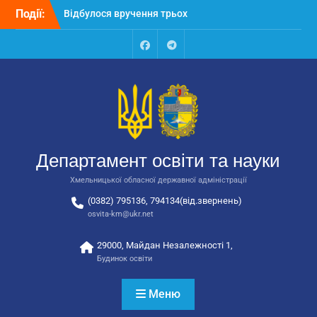
Перейти
Події:
Відбулося вручення трьох
до
автобусів для потреб
вмісту
закладів освіти
Відбулося засідання
Facebook
Talegram
колегії Департаменту
освіти та науки обласної
державної адміністрації
Відбулась обласна
нарада для
відповідальних за
Департамент освіти та науки
національно-патріотичне
виховання
Хмельницької обласної державної адміністрації
(0382) 795136, 794134(від.звернень)
osvita-km@ukr.net
29000, Майдан Незалежності 1,
Будинок освіти
Меню