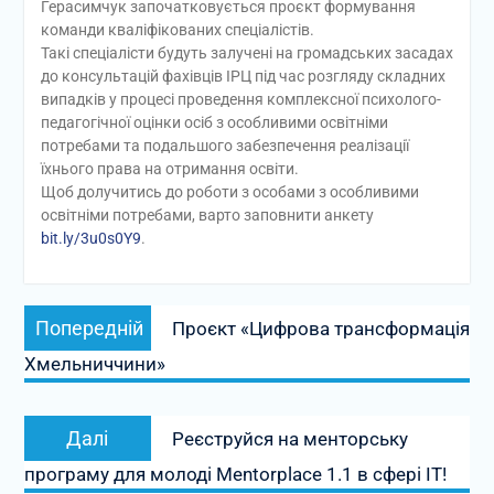
Герасимчук започатковується проєкт формування
команди кваліфікованих спеціалістів.
Такі спеціалісти будуть залучені на громадських засадах
до консультацій фахівців ІРЦ під час розгляду складних
випадків у процесі проведення комплексної психолого-
педагогічної оцінки осіб з особливими освітніми
потребами та подальшого забезпечення реалізації
їхнього права на отримання освіти.
Щоб долучитись до роботи з особами з особливими
освітніми потребами, варто заповнити анкету
bit.ly/3u0s0Y9
.
Навігація
Попередній
Попередній
Проєкт «Цифрова трансформація
записів
запис:
Хмельниччини»
Наступний
Далі
Реєструйся на менторську
запис:
програму для молоді Mentorplace 1.1 в сфері ІТ!