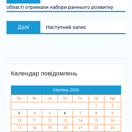
запис:
області отримали набори раннього розвитку
Наступний
Далі
Наступний запис
запис:
Календар повідомлень
Серпень 2026
Пн
Вт
Ср
Чт
Пт
Сб
Нд
1
2
3
4
5
6
7
8
9
10
11
12
13
14
15
16
17
18
19
20
21
22
23