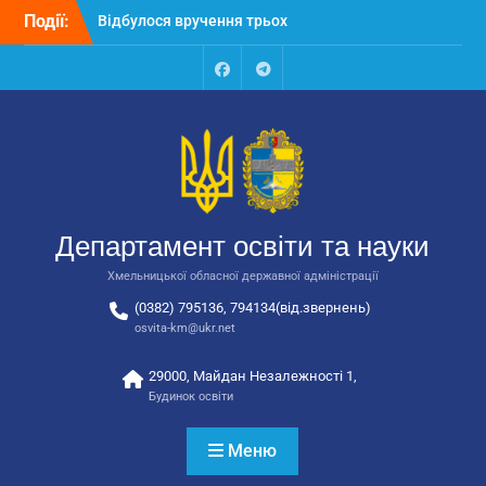
Перейти
Події:
Відбулося вручення трьох
до
автобусів для потреб
вмісту
закладів освіти
Відбулося засідання
Facebook
Talegram
колегії Департаменту
освіти та науки обласної
державної адміністрації
Відбулась обласна
нарада для
відповідальних за
Департамент освіти та науки
національно-патріотичне
виховання
Хмельницької обласної державної адміністрації
(0382) 795136, 794134(від.звернень)
osvita-km@ukr.net
29000, Майдан Незалежності 1,
Будинок освіти
Меню