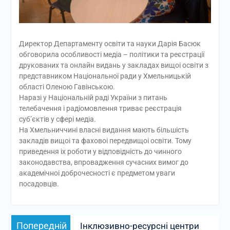
Директор Департаменту освіти та науки Дарія Басюк
обговорила особливості медіа – політики та реєстрації
друкованих та онлайн видань у закладах вищоі освіти з
представником Національної ради у Хмельницькій
області Оленою Гавінською.
Наразі у Національній раді України з питань
телебачення і радіомовлення триває реєстрація
суб’єктів у сфері медіа.
На Хмельниччині власні видання мають більшість
закладів вищоі та фаховоі передвищоі освіти. Тому
приведення іх роботи у відповідність до чинного
законодавства, впровадження сучасних вимог до
академічноі доброчесності є предметом уваги
посадовців.
Навігація
Попередній
Попередній
Інклюзивно-ресурсні центри
записів