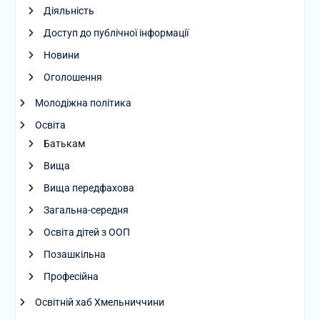
Діяльність
Доступ до публічної інформації
Новини
Оголошення
Молодіжна політика
Освіта
Батькам
Вища
Вища передфахова
Загальна-середня
Освіта дітей з ООП
Позашкільна
Професійна
Освітній хаб Хмельниччини