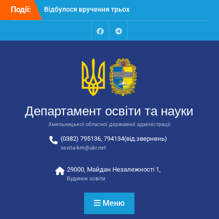
Перейти
Події:
Відбулося засідання
до
колегії Департаменту
вмісту
освіти та науки обласної
державної адміністрації
Facebook
Talegram
Відбулась обласна
нарада для
відповідальних за
національно-патріотичне
виховання
Відбулося вручення трьох
Департамент освіти та науки
автобусів для потреб
закладів освіти
Хмельницької обласної державної адміністрації
(0382) 795136, 794134(від.звернень)
osvita-km@ukr.net
29000, Майдан Незалежності 1,
Будинок освіти
Меню