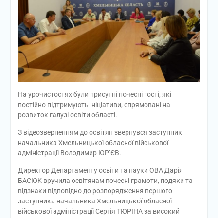
На урочистостях були присутні почесні гості, які
постійно підтримують ініціативи, спрямовані на
розвиток галузі освіти області.
З відеозверненням до освітян звернувся заступник
начальника Хмельницької обласної військової
адміністрації Володимир ЮР’ЄВ.
Директор Департаменту освіти та науки ОВА Дарія
БАСЮК вручила освітянам почесні грамоти, подяки та
відзнаки відповідно до розпорядження першого
заступника начальника Хмельницької обласної
військової адміністрації Сергія ТЮРІНА за високий