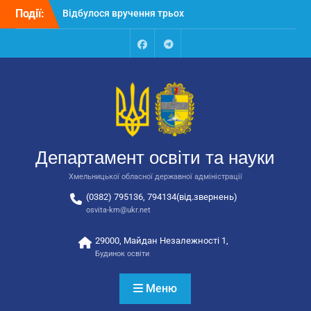
Перейти
Події:
Відбулося засідання
до
колегії Департаменту
вмісту
освіти та науки обласної
державної адміністрації
Facebook
Talegram
Відбулась обласна
нарада для
відповідальних за
національно-патріотичне
виховання
Департамент освіти та науки
Хмельницької обласної державної адміністрації
(0382) 795136, 794134(від.звернень)
osvita-km@ukr.net
29000, Майдан Незалежності 1,
Будинок освіти
Меню