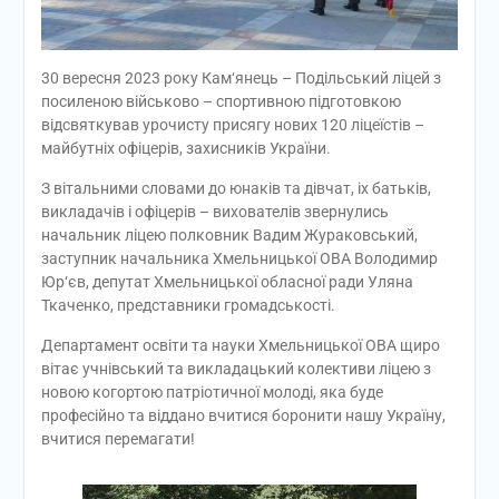
30 вересня 2023 року Кам‘янець – Подільський ліцей з
посиленою військово – спортивною підготовкою
відсвяткував урочисту присягу нових 120 ліцеїстів –
майбутніх офіцерів, захисників України.
З вітальними словами до юнаків та дівчат, іх батьків,
викладачів і офіцерів – вихователів звернулись
начальник ліцею полковник Вадим Жураковський,
заступник начальника Хмельницької ОВА Володимир
Юр‘єв, депутат Хмельницької обласної ради Уляна
Ткаченко, представники громадськості.
Департамент освіти та науки Хмельницької ОВА щиро
вітає учнівський та викладацький колективи ліцею з
новою когортою патріотичної молоді, яка буде
професійно та віддано вчитися боронити нашу Україну,
вчитися перемагати!