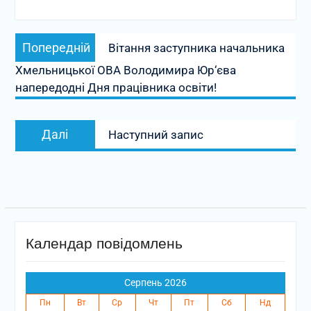
Навігація
Попередній
Попередній
Вітання заступника начальника
записів
запис:
Хмельницької ОВА Володимира Юр‘єва
напередодні Дня працівника освіти!
Наступний
Далі
Наступний запис
запис:
Календар повідомлень
Серпень 2026
Пн
Вт
Ср
Чт
Пт
Сб
Нд