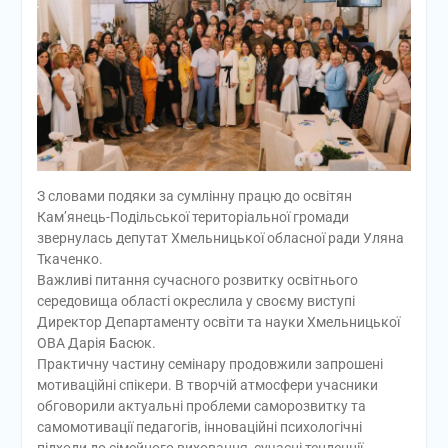
З словами подяки за сумлінну працю до освітян
Кам’янець-Подільської територіальної громади
звернулась депутат Хмельницької обласної ради Уляна
Ткаченко.
Важливі питання сучасного розвитку освітнього
середовища області окреслила у своєму виступі
Директор Департаменту освіти та науки Хмельницької
ОВА Дарія Басюк.
Практичну частину семінару продовжили запрошені
мотиваційні спікери. В творчій атмосфери учасники
обговорили актуальні проблеми саморозвитку та
самомотивації педагогів, інноваційні психологічні
підходи до сімейного виховання, сучасні тенденції