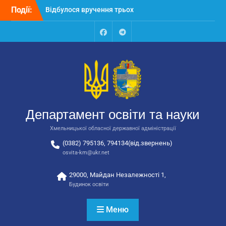
Перейти
Події:
Відбулося засідання
до
колегії Департаменту
вмісту
освіти та науки обласної
державної адміністрації
Facebook
Talegram
Відбулась обласна
нарада для
відповідальних за
національно-патріотичне
виховання
Відбулося вручення трьох
Департамент освіти та науки
автобусів для потреб
закладів освіти
Хмельницької обласної державної адміністрації
(0382) 795136, 794134(від.звернень)
osvita-km@ukr.net
29000, Майдан Незалежності 1,
Будинок освіти
Меню