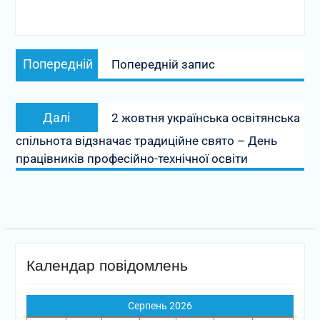
Навігація
Попередній
Попередній
Попередній запис
записів
запис:
Наступний
Далі
2 жовтня українська освітянська
запис:
спільнота відзначає традиційне свято – День
працівників професійно-технічної освіти
Календар повідомлень
Серпень 2026