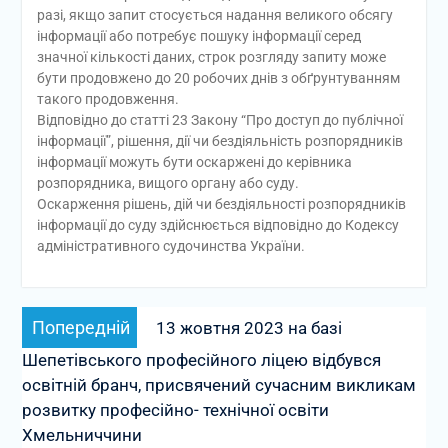
разі, якщо запит стосується надання великого обсягу
інформації або потребує пошуку інформації серед
значної кількості даних, строк розгляду запиту може
бути продовжено до 20 робочих днів з обґрунтуванням
такого продовження.
Відповідно до статті 23 Закону “Про доступ до публічної
інформації”, рішення, дії чи бездіяльність розпорядників
інформації можуть бути оскаржені до керівника
розпорядника, вищого органу або суду.
Оскарження рішень, дій чи бездіяльності розпорядників
інформації до суду здійснюється відповідно до Кодексу
адміністративного судочинства України.
Навігація
Попередній
Попередній
13 жовтня 2023 на базі
записів
запис:
Шепетівського професійного ліцею відбувся
освітній бранч, присвячений сучасним викликам
розвитку професійно- технічної освіти
Хмельниччини