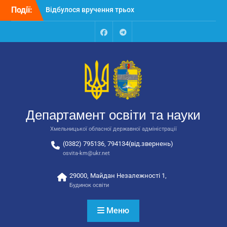
Перейти
Події:
Відбулося вручення трьох
до
автобусів для потреб
вмісту
закладів освіти
Відбулося засідання
Facebook
Talegram
колегії Департаменту
освіти та науки обласної
державної адміністрації
Відбулась обласна
нарада для
відповідальних за
Департамент освіти та науки
національно-патріотичне
виховання
Хмельницької обласної державної адміністрації
(0382) 795136, 794134(від.звернень)
osvita-km@ukr.net
29000, Майдан Незалежності 1,
Будинок освіти
Меню