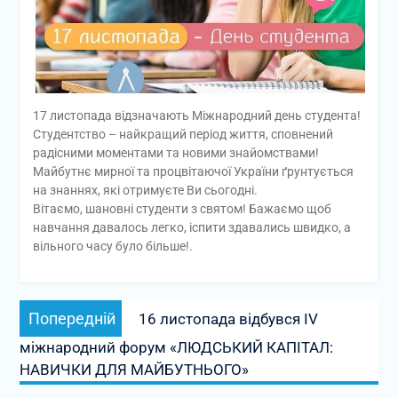
17 листопада відзначають Міжнародний день студента!
Студентство – найкращий період життя, сповнений
радісними моментами та новими знайомствами!
Майбутнє мирної та процвітаючої України ґрунтується
на знаннях, які отримуєте Ви сьогодні.
Вітаємо, шановні студенти з святом! Бажаємо щоб
навчання давалось легко, іспити здавались швидко, а
вільного часу було більше!.
Навігація
Попередній
Попередній
16 листопада відбувся IV
записів
запис:
міжнародний форум «ЛЮДСЬКИЙ КАПІТАЛ:
НАВИЧКИ ДЛЯ МАЙБУТНЬОГО»