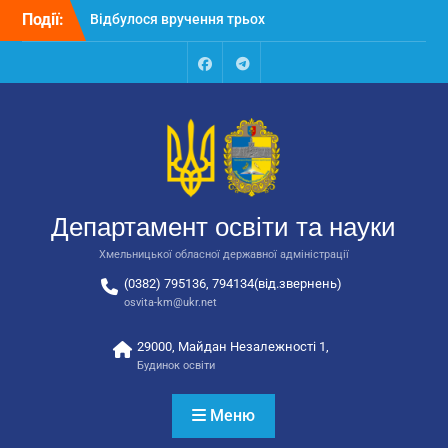
Перейти
Події:
Відбулося вручення трьох
до
автобусів для потреб
вмісту
закладів освіти
Відбулося засідання
Facebook
Talegram
колегії Департаменту
освіти та науки обласної
державної адміністрації
Відбулась обласна
нарада для
відповідальних за
Департамент освіти та науки
національно-патріотичне
виховання
Хмельницької обласної державної адміністрації
(0382) 795136, 794134(від.звернень)
osvita-km@ukr.net
29000, Майдан Незалежності 1,
Будинок освіти
Меню