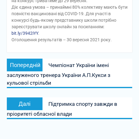
на конкурс триватиме до 29 вересня.
Діє єдина умова – принаймні 80% колективу мають бути
повністю вакциновані від COVID-19. Для участі в
конкурсі будь-якому представнику школи потрібно
зареєструвати школу онлайн за посиланням:
bit.ly/3942iYY
.
Оголошення результатів – 30 вересня 2021 року.
Навігація
Попередній
Попередній
Чемпіонат України імені
записів
запис:
заслуженого тренера України А.П.Кукси з
кульової стрільби
Наступний
Далі
Підтримка спорту завжди в
запис:
пріоритеті обласної влади