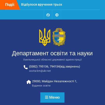
Перейти
Події:
Відбулося вручення трьох
до
автобусів для потреб
вмісту
закладів освіти
Відбулося засідання
Facebook
Talegram
колегії Департаменту
освіти та науки обласної
державної адміністрації
Відбулась обласна
нарада для
відповідальних за
Департамент освіти та науки
національно-патріотичне
виховання
Хмельницької обласної державної адміністрації
(0382) 795136, 794134(від.звернень)
osvita-km@ukr.net
29000, Майдан Незалежності 1,
Будинок освіти
Меню