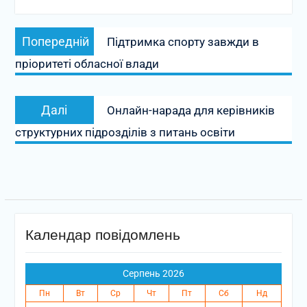
Навігація
Попередній
Попередній
Підтримка спорту завжди в
записів
запис:
пріоритеті обласної влади
Наступний
Далі
Онлайн-нарада для керівників
запис:
структурних підрозділів з питань освіти
Календар повідомлень
Серпень 2026
Пн
Вт
Ср
Чт
Пт
Сб
Нд