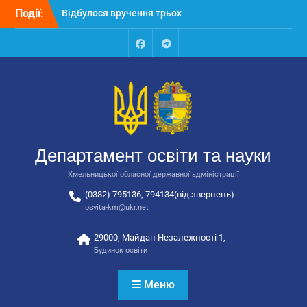
Перейти
Події:
Відбулося вручення трьох
до
автобусів для потреб
вмісту
закладів освіти
Відбулося засідання
Facebook
Talegram
колегії Департаменту
освіти та науки обласної
державної адміністрації
Відбулась обласна
нарада для
відповідальних за
Департамент освіти та науки
національно-патріотичне
виховання
Хмельницької обласної державної адміністрації
(0382) 795136, 794134(від.звернень)
osvita-km@ukr.net
29000, Майдан Незалежності 1,
Будинок освіти
Меню