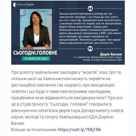
Про роботу навчальних закладів у “жовтій” зоні, про те,
скільки шкіл на Хмельниччині можуть перейти на
дистанційне навчання і як надовго, про вакцинацію
освітян і що буде з тими навчальними закладами,
працівники яких відмовляться вакцинуватися? Про усе
це в студії проєкту “Сьогодні. Головне” говорили із
виконуючою обов’язки директора Департаменту освіти,
науки, молоді та спорту Хмельницької ОДА Дарією
Басюк.
Бліьше за посиланням:
https://cutt.ly/7Ekj1Rk