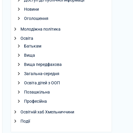
Доступ до публічної інформації
Новини
Оголошення
Молодіжна політика
Освіта
Батькам
Вища
Вища передфахова
Загальна-середня
Освіта дітей з ООП
Позашкільна
Професійна
Освітній хаб Хмельниччини
Події