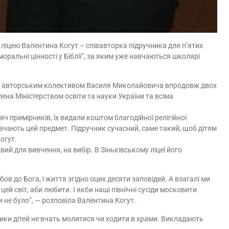
 ліцею Валентина Когут – співавторка підручника для п’ятих
оральні цінності у Біблії”, за яким уже навчаються школярі
під авторським колективом Василя Миколайовича впродовж двох
лена Міністерством освіти та науки України та всіма
яч примірників, їх видали коштом благодійної релігійної
ивчають цей предмет. Підручник сучасний, саме такий, щоб дітям
огут.
ий для вивчення, на вибір. В Зіньківському ліцеї його
в до Бога, і життя згідно оцих десяти заповідей. А взагалі ми
ей світ, аби любити. І якби наші північні сусіди московити
ли не було”, — розповіла Валентина Когут.
тики дітей не вчать молитися чи ходити в храми. Викладають