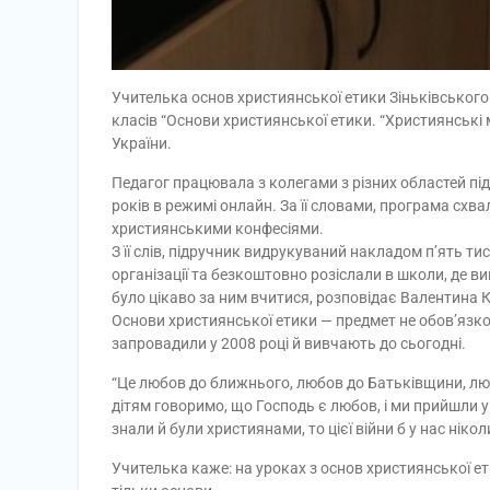
Учителька основ християнської етики Зіньківського
класів “Основи християнської етики. “Християнські м
України.
Педагог працювала з колегами з різних областей 
років в режимі онлайн. За її словами, програма схва
християнськими конфесіями.
З її слів, підручник видрукуваний накладом п’ять тис
організації та безкоштовно розіслали в школи, де в
було цікаво за ним вчитися, розповідає Валентина К
Основи християнської етики — предмет не обов’язков
запровадили у 2008 році й вивчають до сьогодні.
“Це любов до ближнього, любов до Батьківщини, любо
дітям говоримо, що Господь є любов, і ми прийшли у ц
знали й були християнами, то цієї війни б у нас ніко
Учителька каже: на уроках з основ християнської е