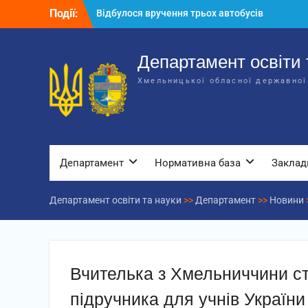
Перейти
Події:
Відбулося вручення трьох автобусів
до
для потреб закладів освіти
вмісту
Відбулося засідання колегії
Департаменту освіти та науки обласної
Департамент освіти 
державної адміністрації
Хмельницької обласної державної
Відбулась обласна нарада для
відповідальних за національно-
патріотичне виховання
Департамент
Нормативна база
Заклад
Департамент освіти та науки
>>
Департамент
>>
Новини
Вчителька з Хмельниччини ст
підручника для учнів України