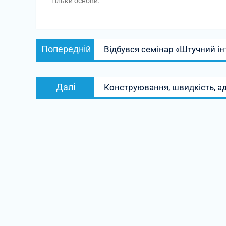
тільки основи.
Навігація
Попередній
Попередній
Відбувся семінар «Штучний інт
записів
запис:
Наступний
Далі
Конструювання, швидкість, ад
запис: