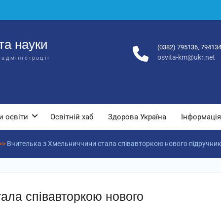
та науки
(0382) 795136, 79413
osvita-km@ukr.net
 адміністрації
и освіти
Освітній хаб
Здорова Україна
Інформація
>>
Вчителька з Хмельниччини стала співавторкою нового підручника
ала співавторкою нового