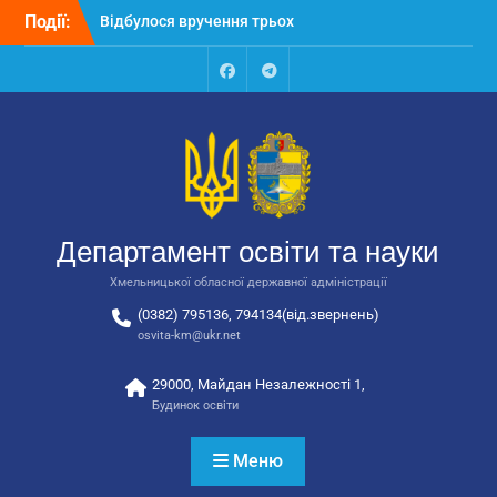
Перейти
Події:
Відбулося вручення трьох
до
автобусів для потреб
вмісту
закладів освіти
Відбулося засідання
Facebook
Talegram
колегії Департаменту
освіти та науки обласної
державної адміністрації
Відбулась обласна
нарада для
відповідальних за
Департамент освіти та науки
національно-патріотичне
виховання
Хмельницької обласної державної адміністрації
(0382) 795136, 794134(від.звернень)
osvita-km@ukr.net
29000, Майдан Незалежності 1,
Будинок освіти
Меню