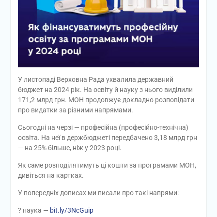
У листопаді Верховна Рада ухвалила державний
бюджет на 2024 рік. На освіту й науку з нього виділили
171,2 млрд грн. МОН продовжує докладно розповідати
про видатки за різними напрямами.
Сьогодні на черзі — професійна (професійно-технічна)
освіта. На неї в держбюджеті передбачено 3,18 млрд грн
— на 25% більше, ніж у 2023 році.
Як саме розподілятимуть ці кошти за програмами МОН,
дивіться на картках.
У попередніх дописах ми писали про такі напрями:
? наука —
bit.ly/3NcGuip