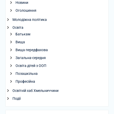
Новини
Оголошення
Молодіжна політика
Освіта
Батькам
Вища
Вища передфахова
Загальна-середня
Освіта дітей з ООП
Позашкільна
Професійна
Освітній хаб Хмельниччини
Події