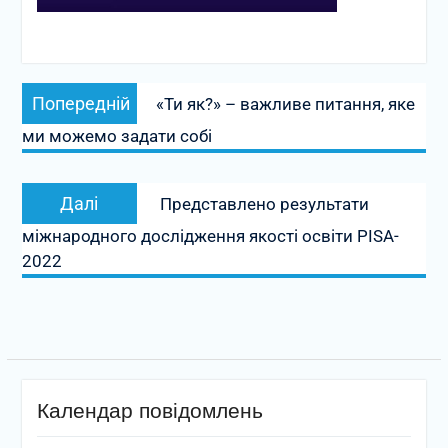
Навігація
Попередній
Попередній
«Ти як?» – важливе питання, яке
записів
запис:
ми можемо задати собі
Наступний
Далі
Представлено результати
запис:
міжнародного дослідження якості освіти PISA-
2022
Календар повідомлень