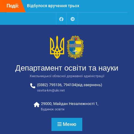
Перейти
Події:
Відбулося вручення трьох
до
автобусів для потреб
вмісту
закладів освіти
Відбулося засідання
Facebook
Talegram
колегії Департаменту
освіти та науки обласної
державної адміністрації
Відбулась обласна
нарада для
відповідальних за
Департамент освіти та науки
національно-патріотичне
виховання
Хмельницької обласної державної адміністрації
(0382) 795136, 794134(від.звернень)
osvita-km@ukr.net
29000, Майдан Незалежності 1,
Будинок освіти
Меню