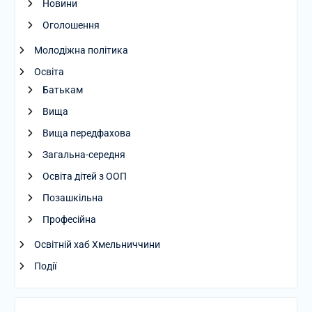
Новини
Оголошення
Молодіжна політика
Освіта
Батькам
Вища
Вища передфахова
Загальна-середня
Освіта дітей з ООП
Позашкільна
Професійна
Освітній хаб Хмельниччини
Події