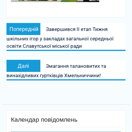
Навігація
Попередній
Попередній
Завершився ІІ етап Тижня
записів
запис:
шкільних ігор у закладах загальної середньої
освіти Славутської міської ради
Наступний
Далі
Змагання талановитих та
запис:
винахідливих гуртківців Хмельниччини!
Календар повідомлень