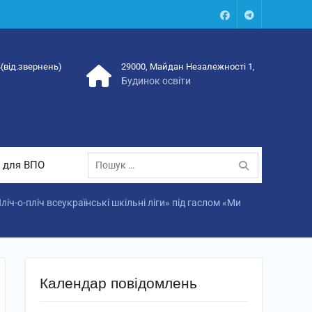
Facebook
Talegram
4(від.звернень)
29000, Майдан Незалежності 1,
Будинок освіти
Пошук:
 для ВПО
ч-о-пліч всеукраїнські шкільні ліги» під гаслом «Ми
Календар повідомлень