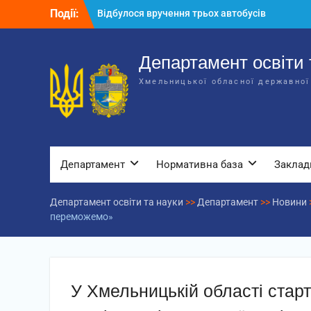
Перейти
Події:
Відбулося вручення трьох автобусів
до
для потреб закладів освіти
вмісту
Відбулося засідання колегії
Департаменту освіти та науки обласної
Департамент освіти 
державної адміністрації
Хмельницької обласної державної
Відбулась обласна нарада для
відповідальних за національно-
патріотичне виховання
Департамент
Нормативна база
Заклад
Департамент освіти та науки
>>
Департамент
>>
Новини
переможемо»
У Хмельницькій області стар