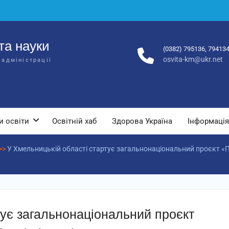
та науки
(0382) 795136, 79413
osvita-km@ukr.net
 адміністрації
и освіти
Освітній хаб
Здорова Україна
Інформація
>>
У Хмельницькій області стартує загальнонаціональний проєкт «Плі
тує загальнонаціональний проєкт