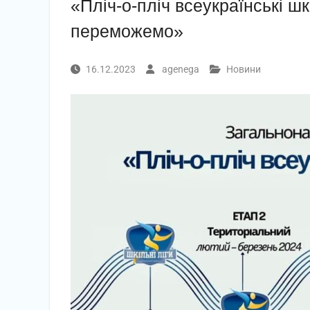
«Пліч-о-пліч всеукраїнські шк
переможемо»
16.12.2023
agenega
Новини