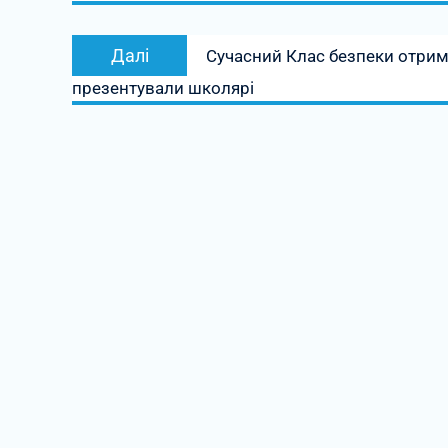
Наступний
Далі
Сучасний Клас безпеки отрим
запис:
презентували школярі