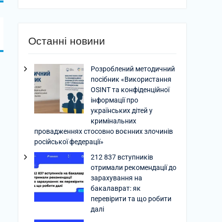
Останні новини
Розроблений методичний
посібник «Використання
OSINT та конфіденційної
інформації про
українських дітей у
кримінальних
провадженнях стосовно воєнних злочинів
російської федерації»
212 837 вступників
отримали рекомендації до
зарахування на
бакалаврат: як
перевірити та що робити
далі