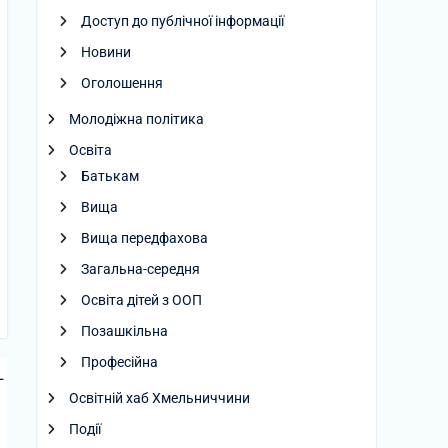
Доступ до публічної інформації
Новини
Оголошення
Молодіжна політика
Освіта
Батькам
Вища
Вища передфахова
Загальна-середня
Освіта дітей з ООП
Позашкільна
Професійна
-
Освітній хаб Хмельниччини
Події