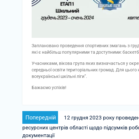
Заплановано проведення спортивних змагань з грудн
які є найбільш популярними та доступними: баскетбо
Учасниками, вікова група яких визначається у окрем
середньої освіти територіальних громад. Для цього н
всеукраїнські шкільні ліги”.
Бажаємо успіхів!
Навігація
Попередній
Попередній
12 грудня 2023 року проведен
записів
запис:
ресурсних центрів області щодо підсумків роб
документації