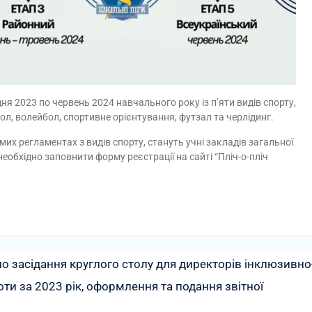
я 2023 по червень 2024 навчального року із п’яти видів спорту,
л, волейбол, спортивне орієнтування, футзал та черлідинг.
их регламентах з видів спорту, стануть учні закладів загальної
еобхідно заповнити форму реєстрації на сайті “Пліч-о-пліч
о засідання круглого столу для директорів інклюзивно
оти за 2023 рік, оформлення та подання звітної