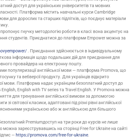
тний доступ для українських університетів та мовних
власності. Платформа містить навчальні курси Cambridge
мови для дорослих та старших підлітків, що поєднує матеріали
тику.
 пропонує гнучку методологію роботи в класі: вона акцентує на
ення студентів. Приєднатися до платформи Empower можна за
-movyempower/
. Приєднання здійснюється в індивідуальному
аткова інформація щодо подальших дій для приєднання для
овного провайдера на електронну пошту.
ами популяризації англійської мови — платформа Promova, що
осунку та вебверсії продукту. Для українців відкрито
ої мови. Платформа надає українцям безоплатний доступ до
 English, English with TV series та Travel English. У Promova можна
аняття для тренування англійської вимови за допомогою
ги зі світової класики, адаптовані під різні рівні англійської
поясненнями українською або ж англійською для більшого
безоплатний Premiumдоступ на три роки до курсів не лише
 можна зареєструвавшись на сторінці Free for Ukraine на сайті
Підпис —
https://promova.com/free-for-ukraine
.