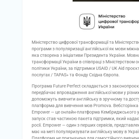
Міністерство цифрової трансформації та Міністерств
програми з популяризації англійської як мови міжнар
яка створена з ініціативи Президента України. Мовн
трансформації України в співпраці з Міністерством о
політики України, за підтримки USAID / UK Aid проєк
послугах / TAPAS» та Фонду Східна Європа.
Програма Future Perfect складається з законопроєк
передбачає впровадження англійської мови у різних
допоможуть вивчити англійську в зручному та дост
платформа для вивчення мов Promova. Вебсторінка
Empower — це онлайн-платформа Кембриджського уніве
запуск став частиною пакета підтримки, який нада
росії. Empower — один з перших сервісів, представле
має на меті популяризувати англійську мову в Украї
Платформа не призначена для самостійного вивченн