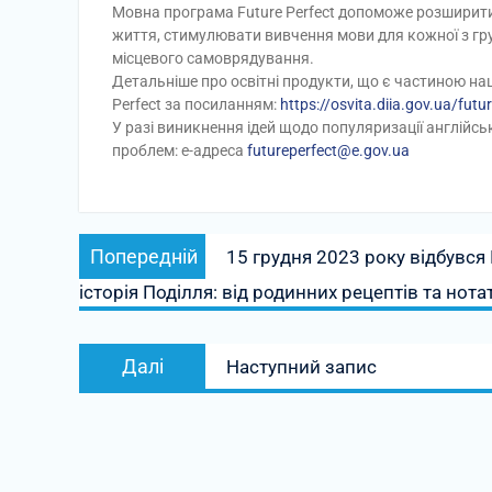
Мовна програма Future Perfect допоможе розширити 
життя, стимулювати вивчення мови для кожної з гру
місцевого самоврядування.
Детальніше про освітні продукти, що є частиною нац
Perfect за посиланням:
https://osvita.diia.gov.ua/futu
У разі виникнення ідей щодо популяризації англійськ
проблем: е-адреса
futureperfect@e.gov.ua
Навігація
Попередній
Попередній
15 грудня 2023 року відбувс
записів
запис:
історія Поділля: від родинних рецептів та нота
Наступний
Далі
Наступний запис
запис: