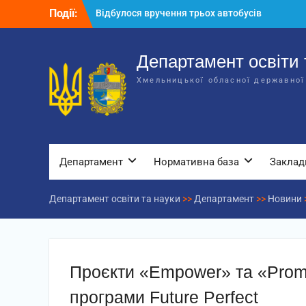
Перейти
Події:
Відбулося вручення трьох автобусів
до
для потреб закладів освіти
вмісту
Відбулося засідання колегії
Департаменту освіти та науки обласної
Департамент освіти 
державної адміністрації
Хмельницької обласної державної
Відбулась обласна нарада для
відповідальних за національно-
патріотичне виховання
Департамент
Нормативна база
Заклад
Департамент освіти та науки
>>
Департамент
>>
Новини
Проєкти «Empower» та «Prom
програми Future Perfect