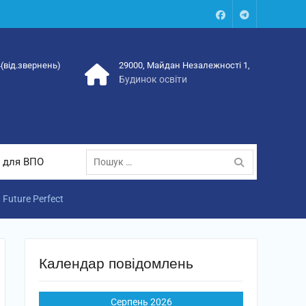
Facebook
Talegram
4(від.звернень)
29000, Майдан Незалежності 1,
Будинок освіти
Пошук:
 для ВПО
Future Perfect
Календар повідомлень
Серпень 2026