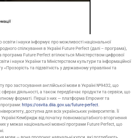
о освіти і науки інформує про можливості національної
одного спілкування в Україні Future Perfect (далі – програма),
а програма Future Perfect втілюється Міністерством цифрової
світи і науки України та Міністерством культури та інформаційної
ту «Прозорість та підзвітність у державному управлінні та
ту про застосування англійської мови в Україні №9432, що
 сферах діяльності, а також передбачає продукти та сервіси, що
упному форматі. Перші з них — платформа Empower та
 програми:
https://osvita.diia.gov.ua/future-perfect
.
рситету, доступна для всіх українських університетів. Її
є Україні Кембридж від початку повномасштабного вторгнення
них у межах національної мовної програми Future Perfect, що
ні.
я мови — вона пропонує навчальні курси, які потребують