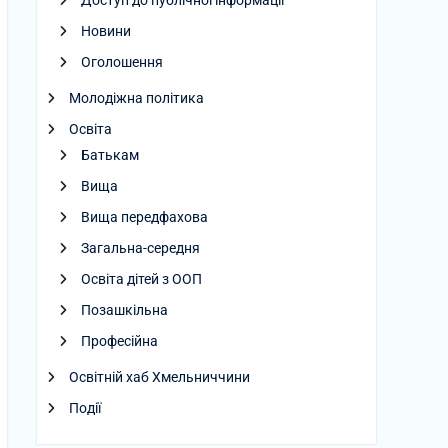
Доступ до публічної інформації
Новини
Оголошення
Молодіжна політика
Освіта
Батькам
Вища
Вища передфахова
Загальна-середня
Освіта дітей з ООП
Позашкільна
Професійна
Освітній хаб Хмельниччини
Події