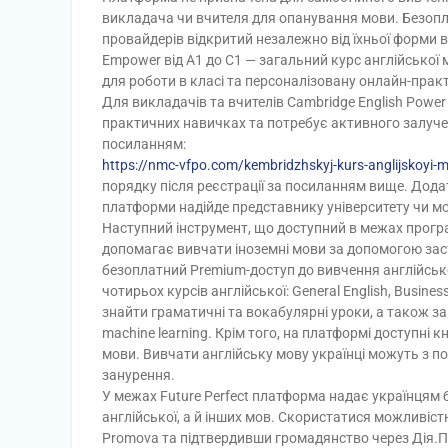
викладача чи вчителя для опанування мови. Безопла
провайдерів відкритий незалежно від їхньої форми 
Empower від A1 до C1 — загальний курс англійської 
для роботи в класі та персоналізовану онлайн-прак
Для викладачів та вчителів Cambridge English Power
практичних навичках та потребує активного залуч
посиланням:
https://nmc-vfpo.com/kembridzhskyj-kurs-anglijskoyi
порядку після реєстрації за посиланням вище. Дод
платформи надійде представнику університету чи м
Наступний інструмент, що доступний в межах прогр
допомагає вивчати іноземні мови за допомогою заст
безоплатний Premium-доступ до вивчення англійськ
чотирьох курсів англійської: General English, Business
знайти граматичні та вокабулярні уроки, а також з
machine learning. Крім того, на платформі доступні кни
мови. Вивчати англійську мову українці можуть з 
занурення.
У межах Future Perfect платформа надає українцям 
англійської, а й інших мов. Скористатися можливістю
Promova та підтвердивши громадянство через Дія.