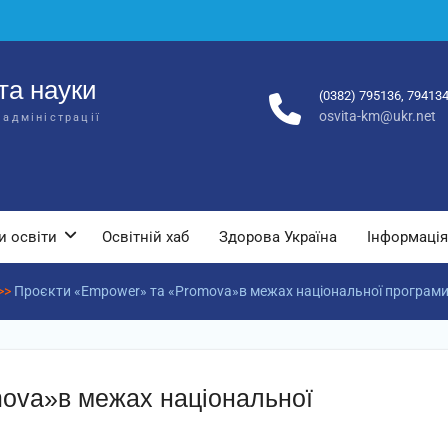
та науки
(0382) 795136, 79413
osvita-km@ukr.net
 адміністрації
и освіти
Освітній хаб
Здорова Україна
Інформація
>>
Проєкти «Empower» та «Promova»в межах національної програми 
ova»в межах національної