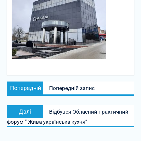
Навігація
Попередній
Попередній
Попередній запис
записів
запис:
Наступний
Далі
Відбувся Обласний практичний
запис:
форум ” Жива українська кухня”