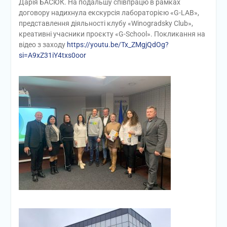
Дарія БАСЮК. На подальшу співпрацю в рамках
договору надихнула екскурсія лабораторією «G-LAB»,
представлення діяльності клубу «Winogradsky Club»,
креативні учасники проєкту «G-School». Покликання на
відео з заходу
https://youtu.be/Tx_ZMgjQdOg?
si=A9xZ31iY4txs0oor