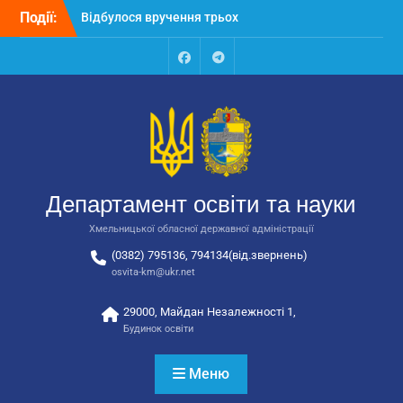
Перейти
Події:
Відбулося вручення трьох
до
автобусів для потреб
вмісту
закладів освіти
Відбулося засідання
Facebook
Talegram
колегії Департаменту
освіти та науки обласної
державної адміністрації
Відбулась обласна
нарада для
відповідальних за
Департамент освіти та науки
національно-патріотичне
виховання
Хмельницької обласної державної адміністрації
(0382) 795136, 794134(від.звернень)
osvita-km@ukr.net
29000, Майдан Незалежності 1,
Будинок освіти
Меню