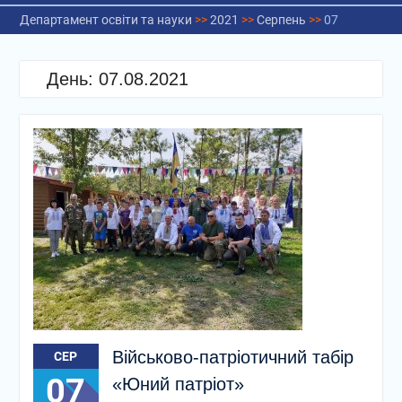
Департамент освіти та науки
>>
2021
>>
Серпень
>>
07
День:
07.08.2021
Військово-патріотичний табір
СЕР
07
«Юний патріот»