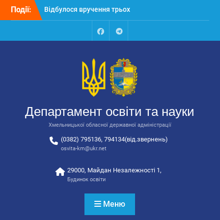
Перейти
Події:
Відбулося вручення трьох
до
автобусів для потреб
вмісту
закладів освіти
Відбулося засідання
Facebook
Talegram
колегії Департаменту
освіти та науки обласної
державної адміністрації
Відбулась обласна
нарада для
відповідальних за
Департамент освіти та науки
національно-патріотичне
виховання
Хмельницької обласної державної адміністрації
(0382) 795136, 794134(від.звернень)
osvita-km@ukr.net
29000, Майдан Незалежності 1,
Будинок освіти
Меню