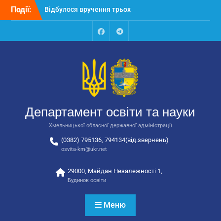
Перейти
автобусів для потреб
Події:
до
закладів освіти
вмісту
Відбулося засідання
колегії Департаменту
Facebook
Talegram
освіти та науки обласної
державної адміністрації
Відбулась обласна
нарада для
відповідальних за
національно-патріотичне
Департамент освіти та науки
виховання
Хмельницької обласної державної адміністрації
(0382) 795136, 794134(від.звернень)
osvita-km@ukr.net
29000, Майдан Незалежності 1,
Будинок освіти
Меню