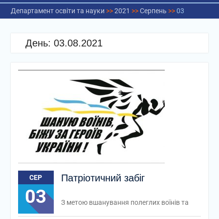
Департамент освіти та науки
>>
2021
>>
Серпень
>>
03
День:
03.08.2021
Патріотичний забіг
СЕР
03
З метою вшанування полеглих воїнів та