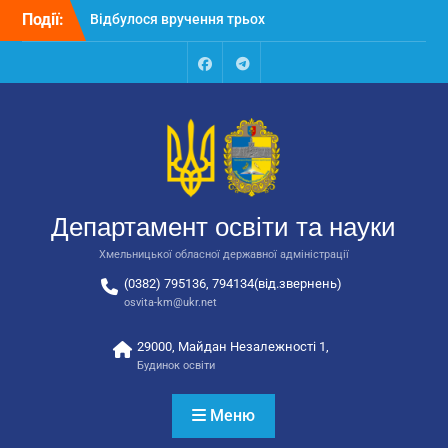
Перейти
Події:
Відбулося вручення трьох
до
автобусів для потреб
вмісту
закладів освіти
Відбулося засідання
Facebook
Talegram
колегії Департаменту
освіти та науки обласної
державної адміністрації
Відбулась обласна
нарада для
відповідальних за
Департамент освіти та науки
національно-патріотичне
виховання
Хмельницької обласної державної адміністрації
(0382) 795136, 794134(від.звернень)
osvita-km@ukr.net
29000, Майдан Незалежності 1,
Будинок освіти
Меню