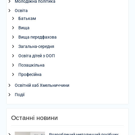
Молодіжна політика
Освіта
Батькам
Вища
Вища передфахова
Загальна-середня
Освіта дітей з ООП
Позашкільна
Професійна
Освітній хаб Хмельниччини
Події
Останні новини
Розроблений методичний посібник