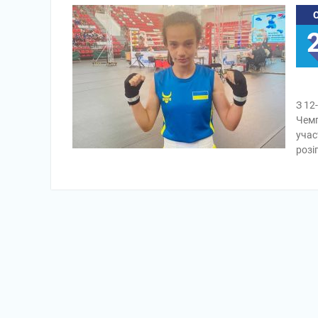
З 12
Чемп
учас
розі