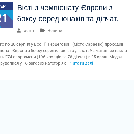
Вісті з чемпіонату Європи з
СЕР
21
боксу серед юнаків та дівчат.
admin
Новини
-го по 20 серпня у Боснії і Герцеговині (місто Сараєво) проходив
іонат Європи з боксу серед юнаків та дівчат. У змаганнях взяли
ть 274 спортсмени (196 хлопців та 78 дівчат) з 25 країн. Медалі
грувалися у 16 вагових категоріях
Читати далі