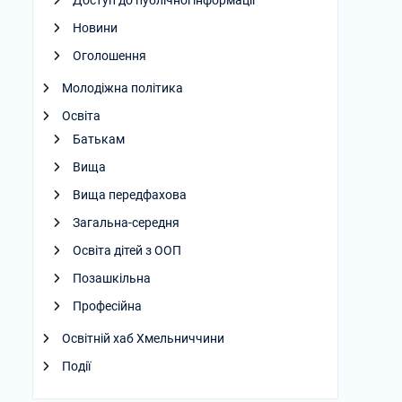
Доступ до публічної інформації
Новини
Оголошення
Молодіжна політика
Освіта
Батькам
Вища
Вища передфахова
Загальна-середня
Освіта дітей з ООП
Позашкільна
Професійна
Освітній хаб Хмельниччини
Події