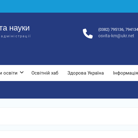
та науки
(0382) 795136, 79413
osvita-km@ukr.net
 адміністрації
и освіти
Освітній хаб
Здорова Україна
Інформація