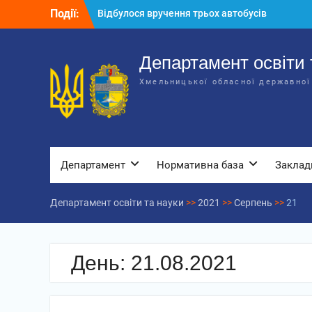
Перейти
Події:
Відбулося вручення трьох автобусів
до
для потреб закладів освіти
вмісту
Відбулося засідання колегії
Департаменту освіти та науки обласної
Департамент освіти 
державної адміністрації
Хмельницької обласної державної
Відбулась обласна нарада для
відповідальних за національно-
патріотичне виховання
Департамент
Нормативна база
Заклад
Департамент освіти та науки
>>
2021
>>
Серпень
>>
21
День:
21.08.2021