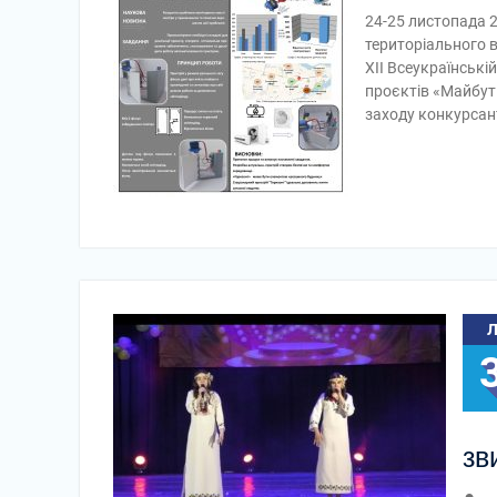
24-25 листопада 
територіального в
ХІІ Всеукраїнські
проєктів «Майбутн
заходу конкурсан
зв