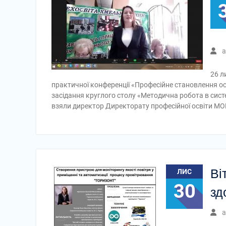
a
26 л
практичної конференції «Професійне становлення ос
засідання круглого столу «Методична робота в систе
взяли директор Директорату професійної освіти МО
Ві
ЛИС
30
зд
a