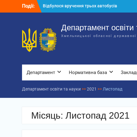
Перейти
Події:
Відбулося засідання колегії
до
Департаменту освіти та науки обласної
вмісту
державної адміністрації
Відбулась обласна нарада для
Департамент освіти 
відповідальних за національно-
Хмельницької обласної державної
патріотичне виховання
Відбулося вручення трьох автобусів
для потреб закладів освіти
Департамент
Нормативна база
Заклад
Департамент освіти та науки
>>
2021
>>
Листопад
Місяць:
Листопад 2021