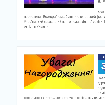
a
З 05
проводився Всеукраїнський дитячо-юнацький фести
Український державний центр позашкільної освіти. Ц
регіонів України.
Нага
держ
реда
адмі
суспільного життя», Департамент освіти, науки, мол