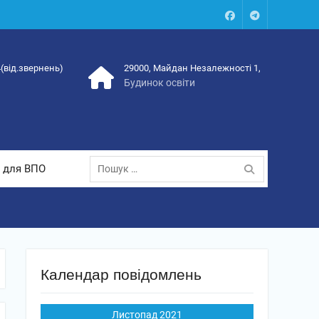
Facebook
Talegram
4(від.звернень)
29000, Майдан Незалежності 1,
Будинок освіти
Пошук:
 для ВПО
Календар повідомлень
Листопад 2021