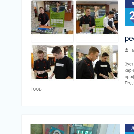
ре
a
Зуст
харч
проф
Пода
FOОD