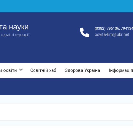
та науки
(0382) 795136, 79413
osvita-km@ukr.net
 адміністрації
и освіти
Освітній хаб
Здорова Україна
Інформація