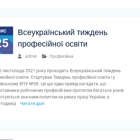
Всеукраїнський тиждень
ЛИС
25
професійної освіти
admin
Професійна
6 листопада 2021 року проходить Всеукраїнський тиждень
есійної освіти. Стартував Тиждень професійної освіти і у
івському ВПУ №38. Це ще один привід нагадати, що
ставники робітничих професій вже протягом багатьох років
стуються значним попитом на ринку праці України, а
тодавці
Читати далі