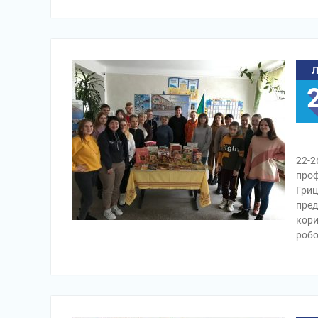
22-2
проф
Гриц
пред
кори
робо