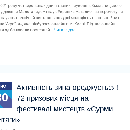
2021 року четверо винахідників, юних науковців Хмельницького
ідділення Малої академії наук України змагалися за перемогу на
й науково-технічній виставці-конкурсі молодіжних інноваційних
є України», яка відбулася онлайн в м. Києві. Під час онлайн-
ти здійснювали постерний
Читати далі
Активність винагороджується!
ЛИС
30
72 призових місця на
фестивалі мистецтв «Сурми
итяги»