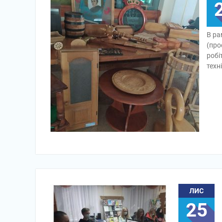
В ра
(про
робі
техн
ЛИС
25