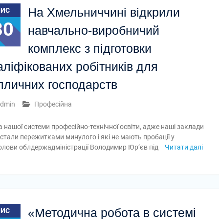
На Хмельниччині відкрили
ЛИС
30
навчально-виробничий
комплекс з підготовки
аліфікованих робітників для
пличних господарств
dmin
Професійна
а нашої системи професійно-технічної освіти, адже наші заклади
тали пережитками минулого і які не мають пробації у
голови облдержадміністрації Володимир Юр’єв під
Читати далі
«Методична робота в системі
ЛИС