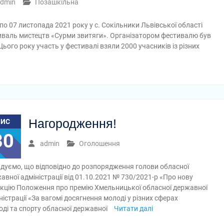
dmin
Позашкільна
 по 07 листопада 2021 року у с. Сокільники Львівської області
валь мистецтв «Сурми звитяги». Організатором фестивалю був
ього року участь у фестивалі взяли 2000 учасників із різних
Нагородження!
ЛИС
30
admin
Оголошення
дуємо, що відповідно до розпорядження голови обласної
авної адміністрації від 01.10.2021 № 730/2021-р «Про нову
кцію Положення про премію Хмельницької обласної державної
ністрації «За вагомі досягнення молоді у різних сферах
оді та спорту обласної державної
Читати далі