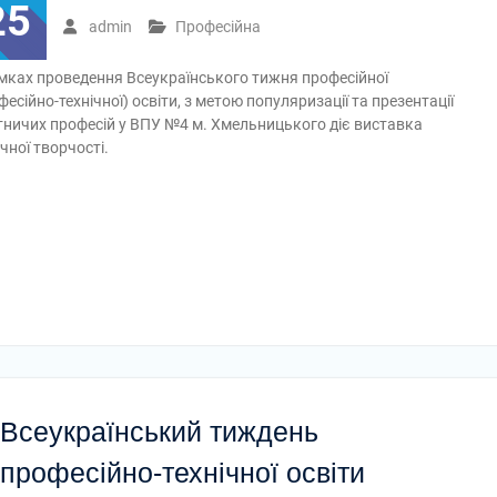
25
admin
Професійна
мках проведення Всеукраїнського тижня професійної
фесійно-технічної) освіти, з метою популяризації та презентації
тничих професій у ВПУ №4 м. Хмельницького діє виставка
ічної творчості.
Всеукраїнський тиждень
професійнo-технічної освіти