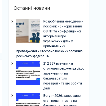
Останні новини
Розроблений методичний
посібник «Використання
OSINT та конфіденційної
інформації про
українських дітей у
кримінальних
провадженнях стосовно воєнних злочинів
російської федерації»
212 837 вступників
отримали рекомендації до
зарахування на
бакалаврат: як
перевірити та що робити
далі
Вступ–2026: завершився
етап подання заяв на
бакалаврат і медичну