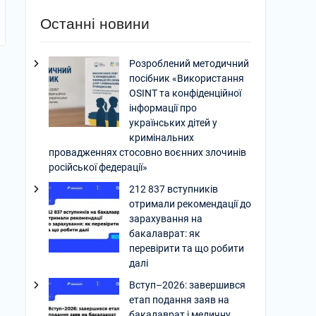
Останні новини
Розроблений методичний
посібник «Використання
OSINT та конфіденційної
інформації про
українських дітей у
кримінальних
провадженнях стосовно воєнних злочинів
російської федерації»
212 837 вступників
отримали рекомендації до
зарахування на
бакалаврат: як
перевірити та що робити
далі
Вступ–2026: завершився
етап подання заяв на
бакалаврат і медичну