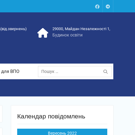
Facebook
Talegram
4(від.звернень)
29000, Майдан Незалежності 1,
Будинок освіти
Пошук:
 для ВПО
Календар повідомлень
Вересень 2022