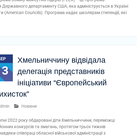
ри Державного департаменту США, яка адмініструється в Україні
и (American Councils). Програма надає школярам стипендії, які
Хмельниччину відвідала
ВЕР
13
делегація представників
ініціативи “Європейський
ихисток”
dmin
Новини
рпні 2022 року обдаровані діти Хмельниччини, переможці
йонних конкурсів та змагань, протягом трьох тижнів
вдяки співпраці обласної військової адміністрації з