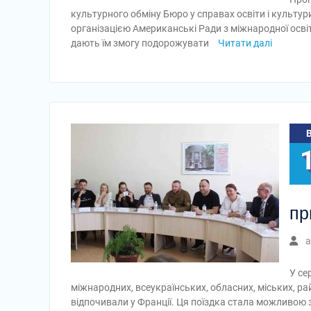
культурного обміну Бюро у справах освіти і культу
організацією Американські Ради з міжнародної освіт
дають їм змогу подорожувати
Читати далі
пр
a
У се
міжнародних, всеукраїнських, обласних, міських, ра
відпочивали у Франції. Ця поїздка стала можливою за