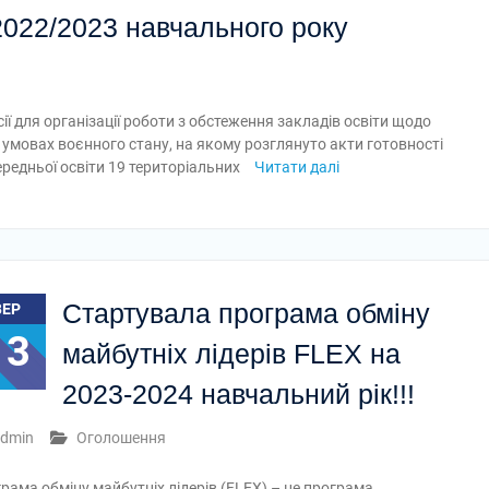
2022/2023 навчального року
ії для організації роботи з обстеження закладів освіти щодо
 умовах воєнного стану, на якому розглянуто акти готовності
ередньої освіти 19 територіальних
Читати далі
Стартувала програма обміну
ВЕР
13
майбутніх лідерів FLEX на
2023-2024 навчальний рік!!!
dmin
Оголошення
рама обміну майбутніх лідерів (FLEX) – це програма