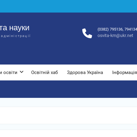
та науки
(0382) 795136, 79413
osvita-km@ukr.net
 адміністрації
и освіти
Освітній хаб
Здорова Україна
Інформація