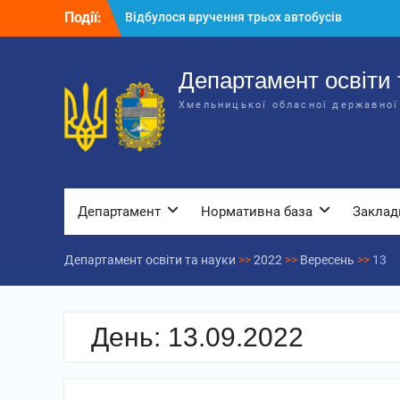
Перейти
Події:
Відбулося вручення трьох автобусів
до
для потреб закладів освіти
вмісту
Відбулося засідання колегії
Департаменту освіти та науки обласної
Департамент освіти 
державної адміністрації
Хмельницької обласної державної
Відбулась обласна нарада для
відповідальних за національно-
патріотичне виховання
Департамент
Нормативна база
Заклад
Департамент освіти та науки
>>
2022
>>
Вересень
>>
13
День:
13.09.2022