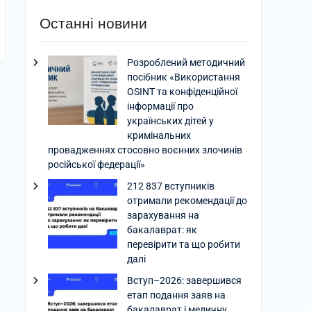
Останні новини
Розроблений методичний
посібник «Використання
OSINT та конфіденційної
інформації про
українських дітей у
кримінальних
провадженнях стосовно воєнних злочинів
російської федерації»
212 837 вступників
отримали рекомендації до
зарахування на
бакалаврат: як
перевірити та що робити
далі
Вступ–2026: завершився
етап подання заяв на
бакалаврат і медичну