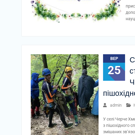
прис
допо
науц
С
ВЕР
25
с
Ч
пішохідно
admin
У селі Черче Хм
з пішохідного с
змішаних зв’язо