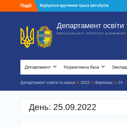
Перейти
Події:
Відбулося вручення трьох автобусів
до
для потреб закладів освіти
вмісту
Відбулося засідання колегії
Департаменту освіти та науки обласної
Департамент освіти 
державної адміністрації
Хмельницької обласної державної
Відбулась обласна нарада для
відповідальних за національно-
патріотичне виховання
Департамент
Нормативна база
Заклад
Департамент освіти та науки
>>
2022
>>
Вересень
>>
25
День:
25.09.2022