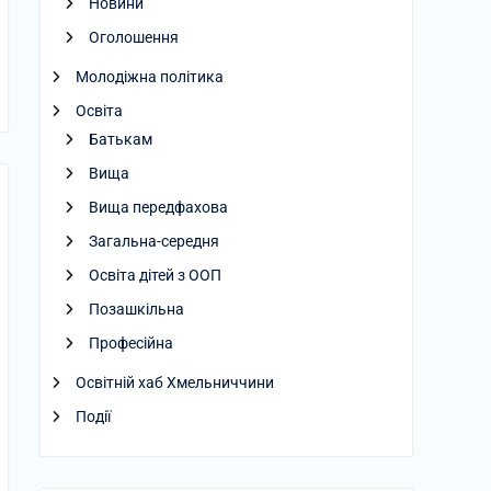
Новини
Оголошення
Молодіжна політика
Освіта
Батькам
Вища
Вища передфахова
Загальна-середня
Освіта дітей з ООП
Позашкільна
Професійна
Освітній хаб Хмельниччини
Події