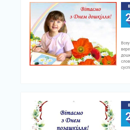
Всеу
вере
дошк
слов
сусп