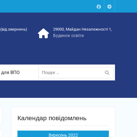
Facebook
Talegram
4(від.звернень)
29000, Майдан Незалежності 1,
Будинок освіти
Пошук:
 для ВПО
Календар повідомлень
Вересень 2022