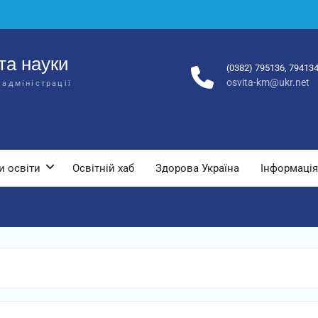
та науки
(0382) 795136, 79413
osvita-km@ukr.net
 адміністрації
и освіти
Освітній хаб
Здорова Україна
Інформація