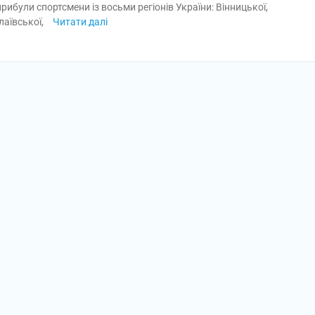
ибули спортсмени із восьми регіонів України: Вінницької,
лаївської,
Читати далі