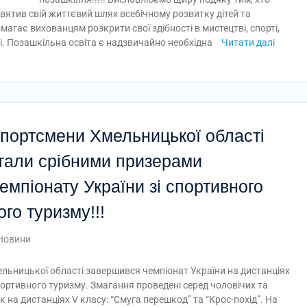
вятив свій життєвий шлях всебічному розвитку дітей та
магає вихованцям розкрити свої здібності в мистецтві, спорті,
і. Позашкільна освіта є надзвичайно необхідна
Читати далі
портсмени Хмельницької області
тали срібними призерами
емпіонату України зі спортивного
го туризму!!!
Новини
ельницької області завершився чемпіонат України на дистанціях
портивного туризму. Змагання проведені серед чоловічих та
к на дистанціях V класу: “Смуга перешкод” та “Крос-похід”. На