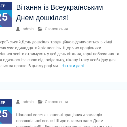
Вітання із Всеукраїнським
ВЕР
25
Днем дошкілля!
admin
Оголошення
країнський День дошкілля традиційно відзначається в кінці
сня уже одинадцятий рік поспіль. Щорічно працівники
ільної освіти отримують у цей день вітання, гарні побажання та
а вдячності за свою відповідальну, цікаву і таку необхідну для
ільства працю. В цьому році ми
Читати далі
admin
Оголошення
ВЕР
25
Шановні колеги, шановні працівники закладів
позашкільної освіти! Щиро вітаємо вас з Днем
позашкілля!!!!! Висловлюємо щиру подяку тим, хто