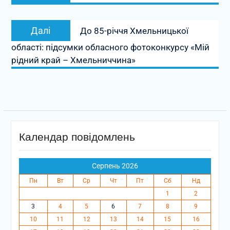
Наступний
Далі
До 85-річчя Хмельницької
запис:
області: підсумки обласного фотоконкурсу «Мій
рідний край – Хмельниччина»
Календар повідомлень
Серпень 2026
Пн
Вт
Ср
Чт
Пт
Сб
Нд
1
2
3
4
5
6
7
8
9
10
11
12
13
14
15
16