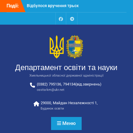
Перейти
Події:
Відбулося вручення трьох
до
автобусів для потреб
вмісту
закладів освіти
Відбулося засідання
Facebook
Talegram
колегії Департаменту
освіти та науки обласної
державної адміністрації
Відбулась обласна
нарада для
відповідальних за
Департамент освіти та науки
національно-патріотичне
виховання
Хмельницької обласної державної адміністрації
(0382) 795136, 794134(від.звернень)
osvita-km@ukr.net
29000, Майдан Незалежності 1,
Будинок освіти
Меню