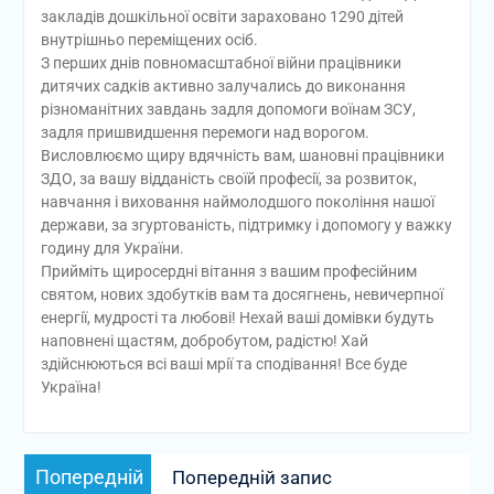
закладів дошкільної освіти зараховано 1290 дітей
внутрішньо переміщених осіб.
З перших днів повномасштабної війни працівники
дитячих садків активно залучались до виконання
різноманітних завдань задля допомоги воїнам ЗСУ,
задля пришвидшення перемоги над ворогом.
Висловлюємо щиру вдячність вам, шановні працівники
ЗДО, за вашу відданість своїй професії, за розвиток,
навчання і виховання наймолодшого покоління нашої
держави, за згуртованість, підтримку і допомогу у важку
годину для України.
Прийміть щиросердні вітання з вашим професійним
святом, нових здобутків вам та досягнень, невичерпної
енергії, мудрості та любові! Нехай ваші домівки будуть
наповнені щастям, добробутом, радістю! Хай
здійснюються всі ваші мрії та сподівання! Все буде
Україна!
Навігація
Попередній
Попередній
Попередній запис
записів
запис: