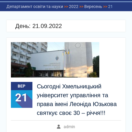
Департамент освіти та науки
>>
2022
>>
Вересень
>>
21
День:
21.09.2022
Сьогодні Хмельницький
ВЕР
21
університет управління та
права імені Леоніда Юзькова
святкує своє 30 – річчя!!!
admin