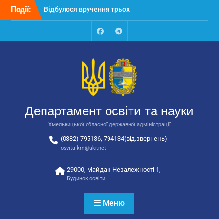
Перейти
Події:
Відбулося вручення трьох
до
автобусів для потреб
вмісту
закладів освіти
Відбулося засідання
Facebook
Talegram
колегії Департаменту
освіти та науки обласної
державної адміністрації
Відбулась обласна
нарада для
відповідальних за
Департамент освіти та науки
національно-патріотичне
виховання
Хмельницької обласної державної адміністрації
(0382) 795136, 794134(від.звернень)
osvita-km@ukr.net
29000, Майдан Незалежності 1,
Будинок освіти
Меню