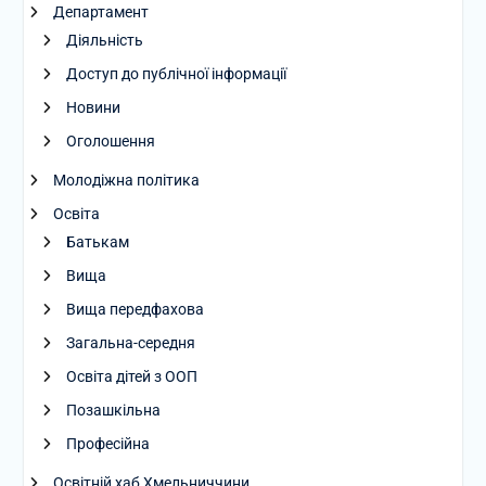
Департамент
Діяльність
Доступ до публічної інформації
Новини
Оголошення
Молодіжна політика
Освіта
Батькам
Вища
Вища передфахова
Загальна-середня
Освіта дітей з ООП
Позашкільна
Професійна
Освітній хаб Хмельниччини