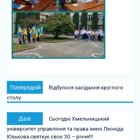
Навігація
Попередній
Попередній
Відбулося засідання круглого
записів
запис:
столу
Наступний
Далі
Сьогодні Хмельницький
запис:
університет управління та права імені Леоніда
Юзькова святкує своє 30 – річчя!!!