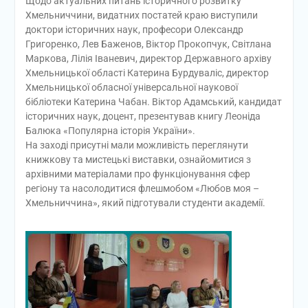
Щодо актуальних питань історичного розвитку
Хмельниччини, видатних постатей краю виступили
доктори історичних наук, професори Олександр
Григоренко, Лев Баженов, Віктор Прокопчук, Світлана
Маркова, Лілія Іваневич, директор Державного архіву
Хмельницької області Катерина Бурдуваліс, директор
Хмельницької обласної універсальної наукової
бібліотеки Катерина Чабан. Віктор Адамський, кандидат
історичних наук, доцент, презентував книгу Леоніда
Балюка «Популярна історія України».
На заході присутні мали можливість переглянути
книжкову та мистецькі виставки, ознайомитися з
архівними матеріалами про функціонування сфер
регіону та насолодитися флешмобом «Любов моя –
Хмельниччина», який підготували студенти академії.