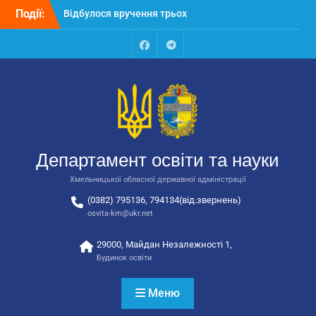
Перейти
Відбулося вручення трьох
Події:
до
автобусів для потреб
вмісту
закладів освіти
Відбулося засідання
Facebook
Talegram
колегії Департаменту
освіти та науки обласної
державної адміністрації
Відбулась обласна
нарада для
відповідальних за
Департамент освіти та науки
національно-патріотичне
виховання
Хмельницької обласної державної адміністрації
(0382) 795136, 794134(від.звернень)
osvita-km@ukr.net
29000, Майдан Незалежності 1,
Будинок освіти
Меню