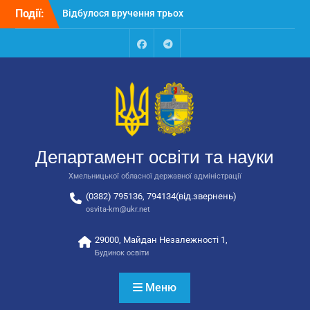
Перейти
Події:
Відбулося вручення трьох
до
автобусів для потреб
вмісту
закладів освіти
Відбулося засідання
Facebook
Talegram
колегії Департаменту
освіти та науки обласної
державної адміністрації
Відбулась обласна
нарада для
відповідальних за
Департамент освіти та науки
національно-патріотичне
виховання
Хмельницької обласної державної адміністрації
(0382) 795136, 794134(від.звернень)
osvita-km@ukr.net
29000, Майдан Незалежності 1,
Будинок освіти
Меню