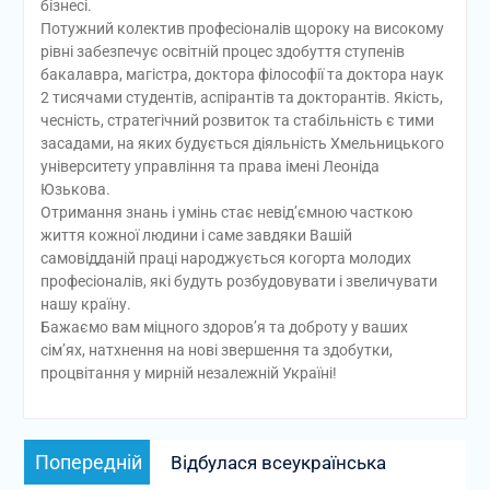
бізнесі.
Потужний колектив професіоналів щороку на високому
рівні забезпечує освітній процес здобуття ступенів
бакалавра, магістра, доктора філософії та доктора наук
2 тисячами студентів, аспірантів та докторантів. Якість,
чесність, стратегічний розвиток та стабільність є тими
засадами, на яких будується діяльність Хмельницького
університету управління та права імені Леоніда
Юзькова.
Отримання знань і умінь стає невід’ємною часткою
життя кожної людини і саме завдяки Вашій
самовідданій праці народжується когорта молодих
професіоналів, які будуть розбудовувати і звеличувати
нашу країну.
Бажаємо вам міцного здоров’я та доброту у ваших
сім’ях, натхнення на нові звершення та здобутки,
процвітання у мирній незалежній Україні!
Навігація
Попередній
Попередній
Відбулася всеукраїнська
записів
запис: