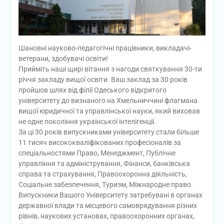
Шановні науково-педагогічні працівники, викладачі-
ветерани, здобувачі освіти!
Прийміть наші щирі вітання з нагоди святкування 30-ти
річчя закладу вищої освіти. Ваш заклад за 30 років
пройшов шлях від філії Одеського відкритого
університету до визнаного на Хмельниччині флагмана
вищої юридичної та управлінської науки, який виховав
не одне покоління української інтелігенції.
За ці 30 років випускниками університету стали більше
11 тисяч висококваліфікованих професіоналів за
спеціальностями Право, Менеджмент, Публічне
управління та адміністрування, Фінанси, банківська
справа та страхування, Правоохоронна діяльність,
Соціальне забезпечення, Туризм, Міжнародне право.
Випускники Вашого Університету затребувані в органах
державної влади та місцевого самоврядування різних
рівнів, наукових установах, правоохоронних органах,