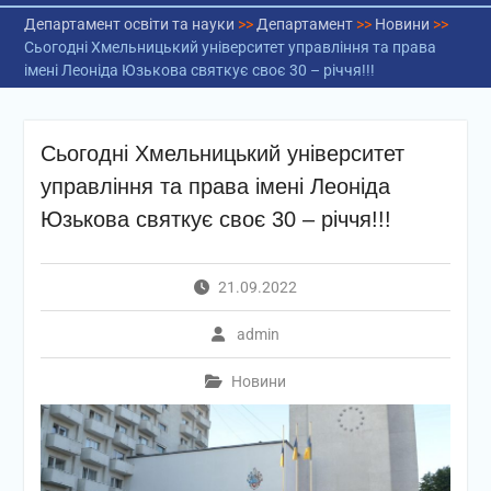
Департамент освіти та науки
>>
Департамент
>>
Новини
>>
Сьогодні Хмельницький університет управління та права
імені Леоніда Юзькова святкує своє 30 – річчя!!!
Сьогодні Хмельницький університет
управління та права імені Леоніда
Юзькова святкує своє 30 – річчя!!!
21.09.2022
admin
Новини