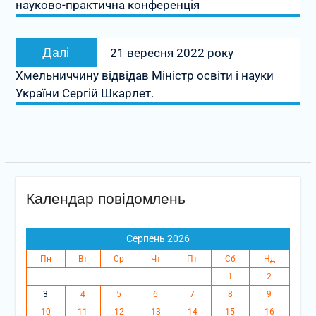
науково-практична конференція
Наступний
Далі
21 вересня 2022 року
запис:
Хмельниччину відвідав Міністр освіти і науки
України Сергій Шкарлет.
Календар повідомлень
Серпень 2026
Пн
Вт
Ср
Чт
Пт
Сб
Нд
1
2
3
4
5
6
7
8
9
10
11
12
13
14
15
16