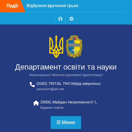
Перейти
Події:
Відбулося засідання
до
колегії Департаменту
вмісту
освіти та науки обласної
державної адміністрації
Facebook
Talegram
Відбулась обласна
нарада для
відповідальних за
національно-патріотичне
виховання
Відбулося вручення трьох
Департамент освіти та науки
автобусів для потреб
закладів освіти
Хмельницької обласної державної адміністрації
(0382) 795136, 794134(від.звернень)
osvita-km@ukr.net
29000, Майдан Незалежності 1,
Будинок освіти
Меню