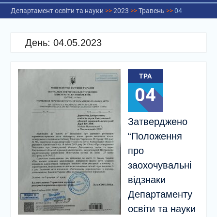
Департамент освіти та науки
>>
2023
>>
Травень
>>
04
День:
04.05.2023
ТРА
04
Затверджено
“Положення
про
заохочувальні
відзнаки
Департаменту
освіти та науки