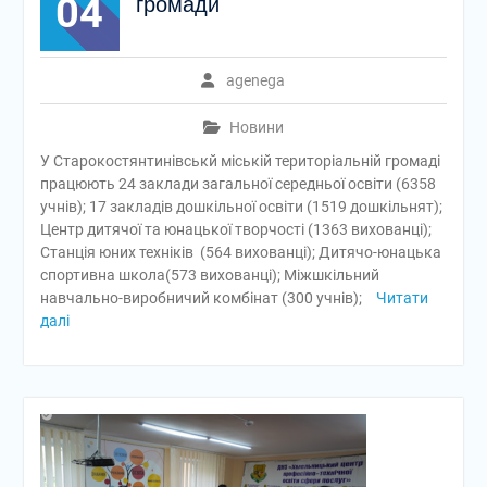
04
громади
agenega
Новини
У Старокостянтинівськй міській територіальній громаді
працюють 24 заклади загальної середньої освіти (6358
учнів); 17 закладів дошкільної освіти (1519 дошкільнят);
Центр дитячої та юнацької творчості (1363 вихованці);
Станція юних техніків (564 вихованці); Дитячо-юнацька
спортивна школа(573 вихованці); Міжшкільний
навчально-виробничий комбінат (300 учнів);
Читати
далі