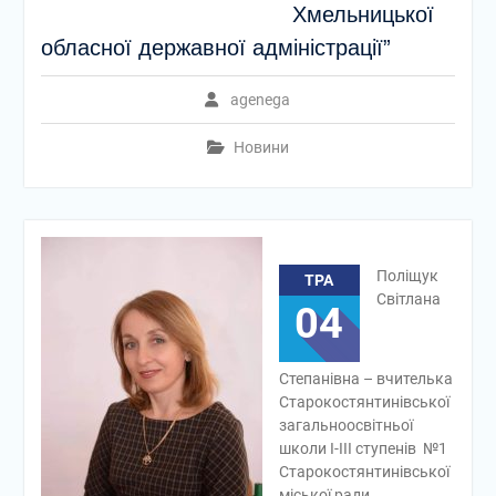
Хмельницької
обласної державної адміністрації”
agenega
Новини
Поліщук
ТРА
Світлана
04
Степанівна – вчителька
Старокостянтинівської
загальноосвітньої
школи І-ІІІ ступенів №1
Старокостянтинівської
міської ради