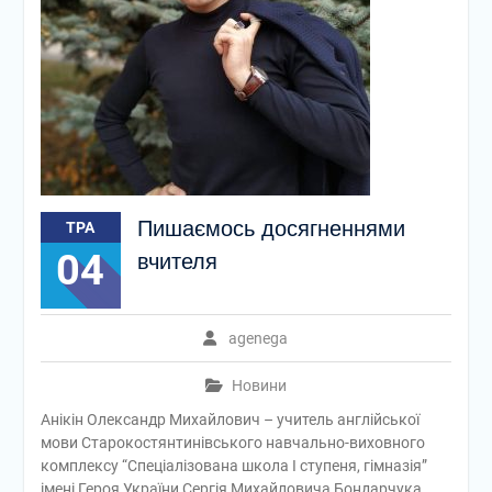
Пишаємось досягненнями
ТРА
04
вчителя
agenega
Новини
Анікін Олександр Михайлович – учитель англійської
мови Старокостянтинівського навчально-виховного
комплексу “Спеціалізована школа І ступеня, гімназія”
імені Героя України Сергія Михайловича Бондарчука,