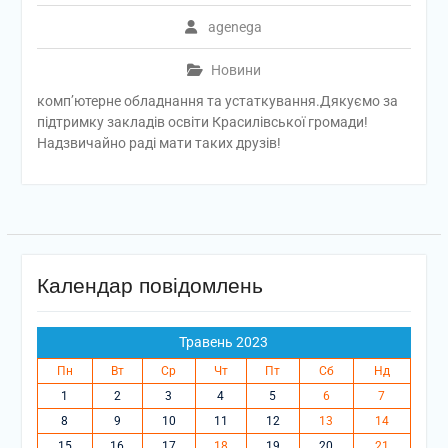
agenega
Новини
комп’ютерне обладнання та устаткування.Дякуємо за
підтримку закладів освіти Красилівської громади!
Надзвичайно раді мати таких друзів!
Календар повідомлень
Травень 2023
Пн
Вт
Ср
Чт
Пт
Сб
Нд
1
2
3
4
5
6
7
8
9
10
11
12
13
14
15
16
17
18
19
20
21