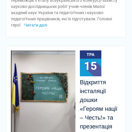
переможців ІІ етапу Всеукраїнського конкурсу-захисту
науково-дослідницьких робіт учнів-членів Малої
академії наук України та педагогічних і науково-
педагогічних працівників, які їх підготували. Головні
герої
Читати далі
ТРА
15
Відкриття
інсталяції
дошки
«Героям нації
– Честь!» та
презентація