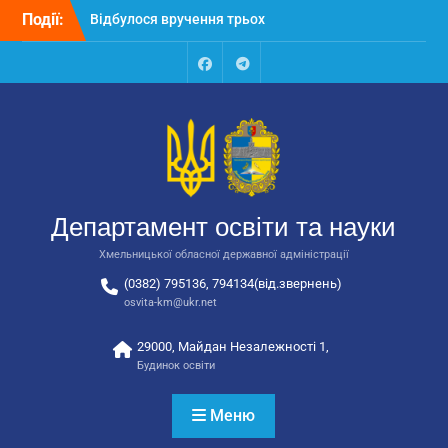
Перейти
закладів освіти
Події:
до
Відбулося засідання
вмісту
колегії Департаменту
освіти та науки обласної
Facebook
Talegram
державної адміністрації
Відбулась обласна
нарада для
відповідальних за
національно-патріотичне
виховання
Департамент освіти та науки
Хмельницької обласної державної адміністрації
(0382) 795136, 794134(від.звернень)
osvita-km@ukr.net
29000, Майдан Незалежності 1,
Будинок освіти
Меню