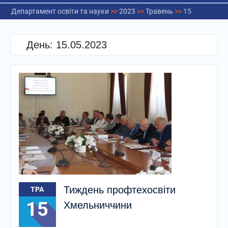
Департамент освіти та науки
>>
2023
>>
Травень
>>
15
День:
15.05.2023
Тиждень профтехосвіти
ТРА
15
Хмельниччини