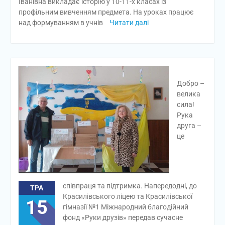
Іванівна викладає історію у 10-11-х класах із
профільним вивченням предмета. На уроках працює
над формуванням в учнів
Читати далі
Добро –
велика
сила!
Рука
друга –
це
співпраця та підтримка. Напередодні, до
ТРА
Красилівського ліцею та Красилівської
15
гімназії №1 Міжнародний благодійний
фонд «Руки друзів» передав сучасне